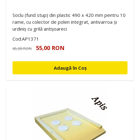
Soclu (fund stup) din plastic 490 x 420 mm pentru 10
rame, cu colector de polen integrat, antivarroa și
urdiniș cu grilă antișoareci
Cod:AP1371
55,00 RON
65,00 RON
Adaugă în Coș