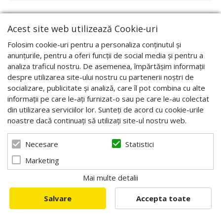
Acest site web utilizează Cookie-uri
Folosim cookie-uri pentru a personaliza conținutul și
anunțurile, pentru a oferi funcții de social media și pentru a
analiza traficul nostru. De asemenea, împărtășim informații
despre utilizarea site-ului nostru cu partenerii noștri de
socializare, publicitate și analiză, care îl pot combina cu alte
informații pe care le-ați furnizat-o sau pe care le-au colectat
din utilizarea serviciilor lor. Sunteți de acord cu cookie-urile
noastre dacă continuați să utilizați site-ul nostru web.
Statistici
Necesare
Marketing
Mini soclu pentru stupul de imperechere vopsit
Mai multe detalii
W1109A
Salvare
Accepta toate
Cod:W1111A
54,00 RON