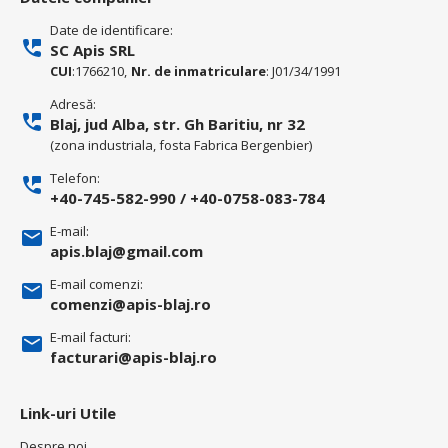
Date de identificare:
SC Apis SRL
CUI
:1766210,
Nr. de inmatriculare
: J01/34/1991
Adresă:
Blaj, jud Alba, str. Gh Baritiu, nr 32
(zona industriala, fosta Fabrica Bergenbier)
Telefon:
+40-745-582-990
/
+40-0758-083-784
E-mail:
apis.blaj@gmail.com
E-mail comenzi:
comenzi@apis-blaj.ro
E-mail facturi:
facturari@apis-blaj.ro
Link-uri Utile
Despre noi