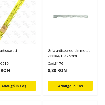
 antisoareci
Grila antisoareci din metal,
zincata, L: 375mm
20510
Cod:3176
0 RON
8,88 RON
Adaugă în Coș
Adaugă în Coș