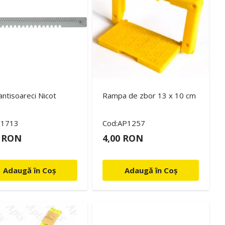
 antisoareci Nicot
Rampa de zbor 13 x 10 cm
11713
Cod:AP1257
0 RON
4,00 RON
Adaugă în Coș
Adaugă în Coș