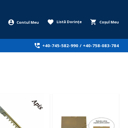
Listă Dorințe
Coșul Meu
+40-745-582-990
/
+40-758-083-784