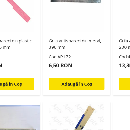
oareci din plastic
Grila antisoareci din metal,
Grila
75 mm
390 mm
230
Cod:AP172
Cod:
N
6,50 RON
13,
ugă în Coș
Adaugă în Coș