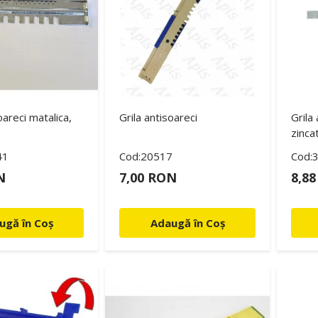
oareci matalica,
Grila antisoareci
Grila
zinca
41
Cod:20517
Cod:
N
7,00 RON
8,8
ugă în Coș
Adaugă în Coș