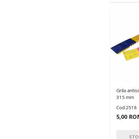
Grila antis
315 mm
Cod:2518
5,00 RO
STO