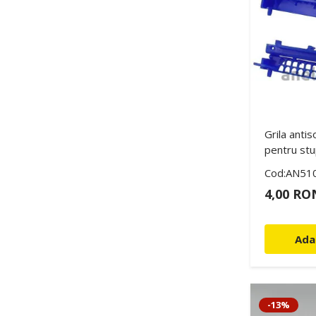
Grila antis
pentru st
Cod:AN51
4,00 RO
Ada
-13%