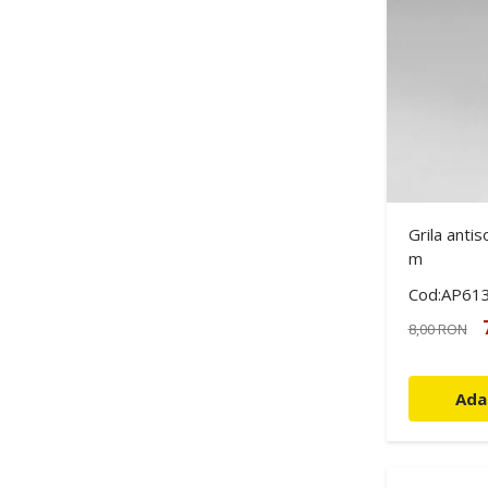
Grila antis
m
Cod:AP61
8,00 RON
Ada