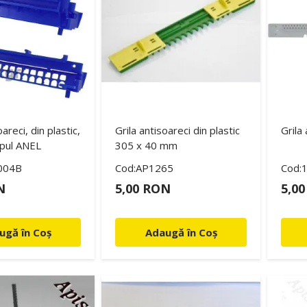
oareci, din plastic,
Grila antisoareci din plastic
Grila
upul ANEL
305 x 40 mm
004B
Cod:AP1265
Cod:
N
5,00 RON
5,0
ugă în Coș
Adaugă în Coș