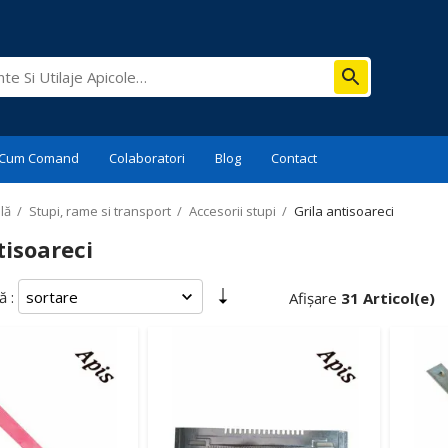
Cum Comand
Colaboratori
Blog
Contact
lă
/
Stupi, rame si transport
/
Accesorii stupi
/
Grila antisoareci
tisoareci
 :
Afișare
31 Articol(e)