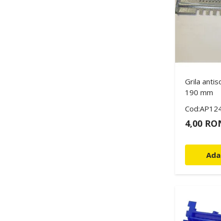
Grila antis
190 mm
Cod:AP12
4,00 RO
Ada