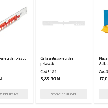
oareci din plastic
Grila antisoareci din
Placa
pklasctic
Galb
A
Cod:3184
Cod:
N
5,83 RON
17,
C EPUIZAT
STOC EPUIZAT