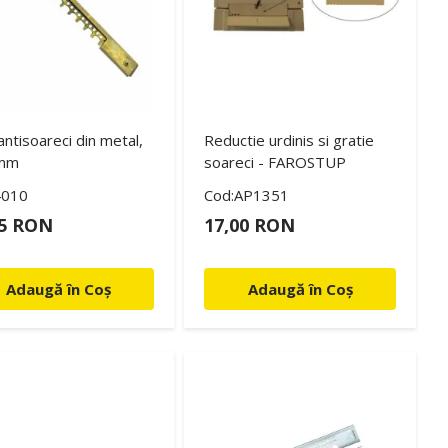
 antisoareci din metal,
Reductie urdinis si gratie
 mm
soareci - FAROSTUP
4010
Cod:AP1351
35 RON
17,00 RON
Adaugă în Coș
Adaugă în Coș