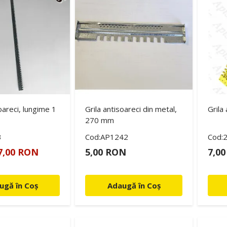
oareci, lungime 1
Grila antisoareci din metal,
Grila
270 mm
3
Cod:AP1242
Cod:
7,00 RON
5,00 RON
7,0
ugă în Coș
Adaugă în Coș