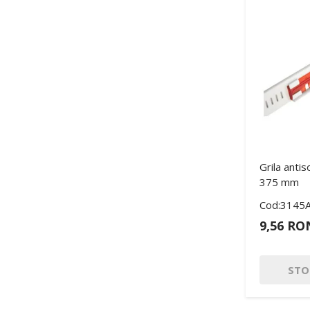
Grila antis
375 mm
Cod:3145
9,56 RO
STO