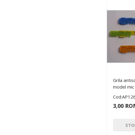
Grila antis
model mic
Cod:AP12
3,00 RO
STO