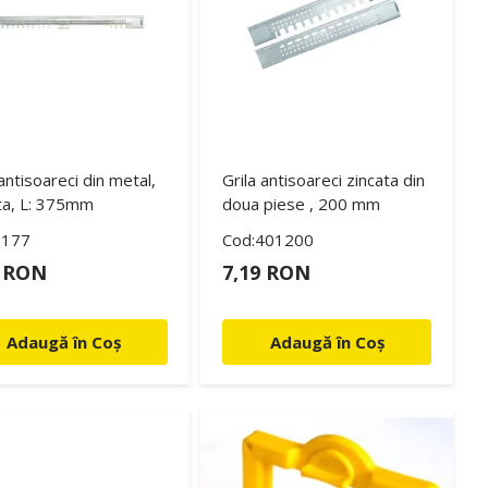
 antisoareci din metal,
Grila antisoareci zincata din
ta, L: 375mm
doua piese , 200 mm
3177
Cod:401200
8 RON
7,19 RON
Adaugă în Coș
Adaugă în Coș