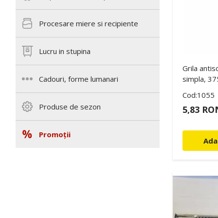
Procesare miere si recipiente
Lucru in stupina
Grila antis
simpla, 3
Cadouri, forme lumanari
Cod:1055
Produse de sezon
5,83 RO
Promoții
Ada