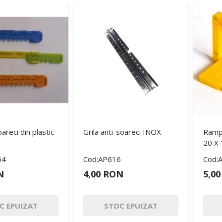
oareci din plastic
Grila anti-soareci INOX
Rampa
20 X
64
Cod:AP616
Cod:
N
4,00 RON
5,0
C EPUIZAT
STOC EPUIZAT