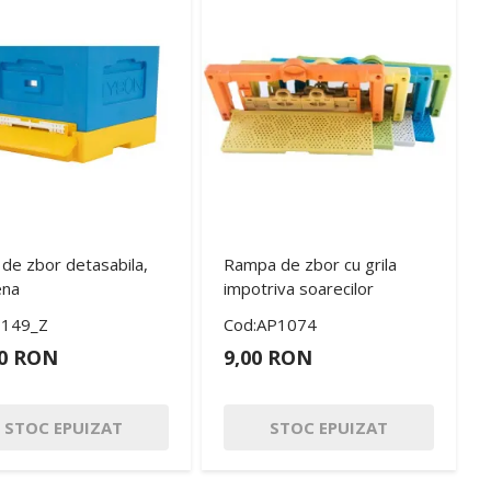
 de zbor detasabila,
Rampa de zbor cu grila
ena
impotriva soarecilor
3149_Z
Cod:AP1074
00 RON
9,00 RON
STOC EPUIZAT
STOC EPUIZAT