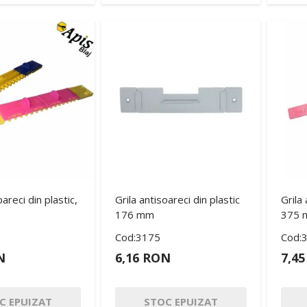
oareci din plastic,
Grila antisoareci din plastic
Grila 
176 mm
375
Cod:3175
Cod:
N
6,16 RON
7,4
C EPUIZAT
STOC EPUIZAT