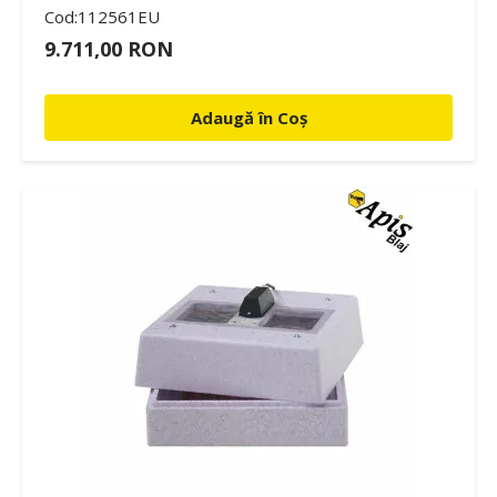
Cod:112561EU
9.711,00 RON
Adaugă în Coș