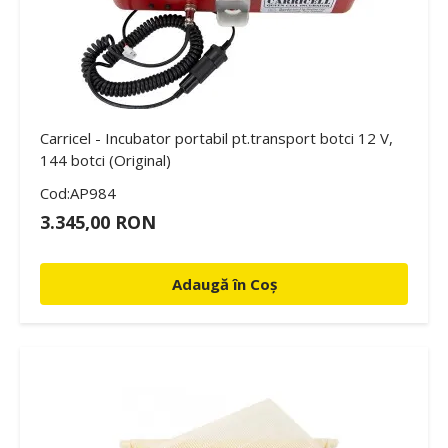
Carricel - Incubator portabil pt.transport botci 12 V,
144 botci (Original)
Cod:AP984
3.345,00 RON
Adaugă în Coș