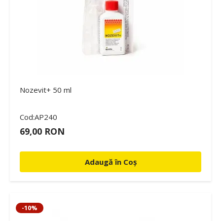
Nozevit+ 50 ml
Cod:AP240
69,00 RON
Adaugă în Coș
-10%