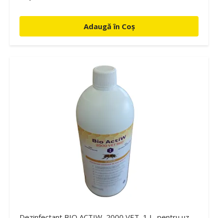
Adaugă în Coș
Dezinfectant BIO ACTIW, 2000 VET, 1 L, pentru uz