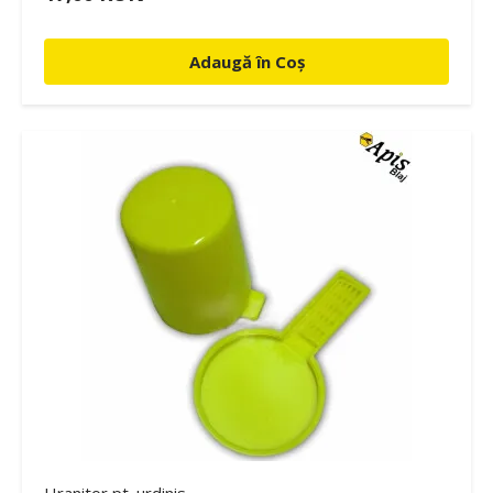
Adaugă în Coș
Hranitor pt. urdinis