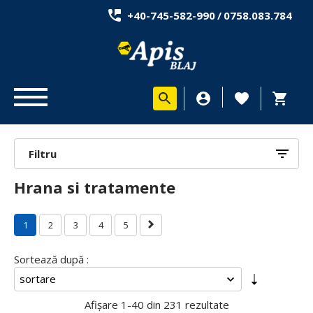
+40-745-582-990
/
0758.083.784
Filtru
Hrana si tratamente
1
2
3
4
5
Sortează după :
Afișare
1-40 din 231
rezultate