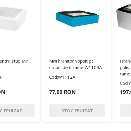
entru stup Mini
Mini hranitor vopsit pt.
Hrani
stupul de 6 rame W1109A
polis
rame,
4
Cod:W1112A
Cod:
ON
77,00 RON
197
C EPUIZAT
STOC EPUIZAT