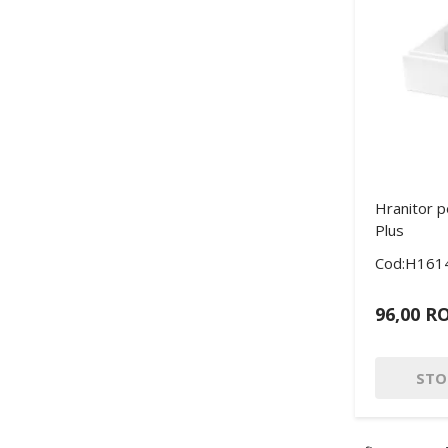
Hranitor p
Plus
Cod:H161
96,00 R
STO