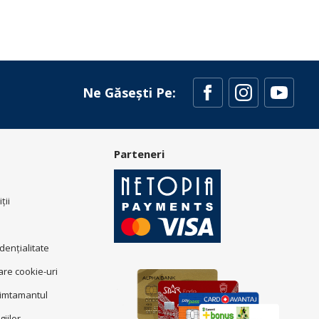
Ne Găsești Pe:
Parteneri
ţii
idenţialitate
zare cookie-uri
simtamantul
giilor