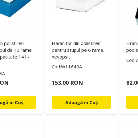
n polistiren
Haranitor din polistiren
Hrani
pul de 10 rame
pentru stupul pe 6 rame,
podis
pacitate 14 l -
nevopsit
Cod:
Cod:W11640A
3A
RON
153,00 RON
82,
ugă în Coș
Adaugă în Coș