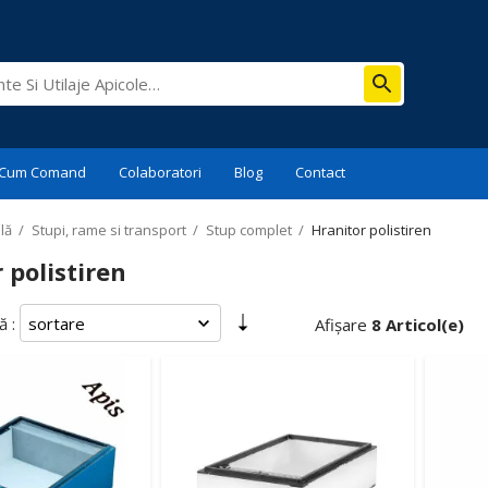
Cum Comand
Colaboratori
Blog
Contact
lă
/
Stupi, rame si transport
/
Stup complet
/
Hranitor polistiren
 polistiren
 :
Afișare
8 Articol(e)