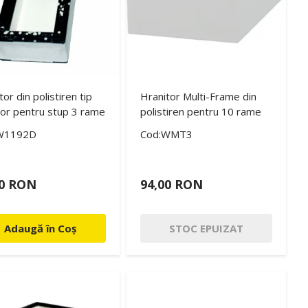
tor din polistiren tip
Hranitor Multi-Frame din
or pentru stup 3 rame
polistiren pentru 10 rame
W1192D
Cod:WMT3
00 RON
94,00 RON
Adaugă în Coș
STOC EPUIZAT