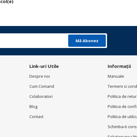
icol(e)
Mă Abonez
Link-uri Utile
Informații
Despre noi
Manuale
Cum Comand
Termeni si condi
Colaboratori
Politica de retur
Blog
Politica de conf
Contact
Politica de utili
Schimba-ti con
Soluționarea liti