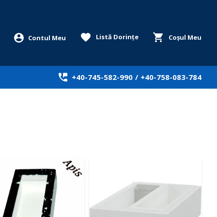
Listă Dorințe
Coșul Meu
+40-745-582-990
/
+40-758-083-784