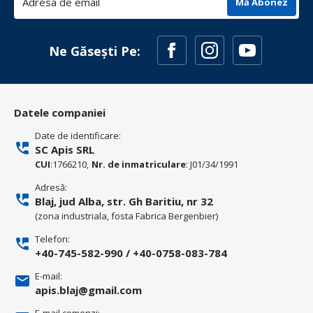
Mă Abonez
Ne Găsești Pe:
Datele companiei
Date de identificare:
SC Apis SRL
CUI
:1766210,
Nr. de inmatriculare
: J01/34/1991
Adresă:
Blaj, jud Alba, str. Gh Baritiu, nr 32
(zona industriala, fosta Fabrica Bergenbier)
Telefon:
+40-745-582-990
/
+40-0758-083-784
E-mail:
apis.blaj@gmail.com
E-mail comenzi: