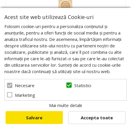
Acest site web utilizează Cookie-uri
Folosim cookie-uri pentru a personaliza conținutul și
anunțurile, pentru a oferi funcții de social media și pentru a
analiza traficul nostru. De asemenea, împărtășim informații
despre utilizarea site-ului nostru cu partenerii noștri de
socializare, publicitate și analiză, care îl pot combina cu alte
informații pe care le-ați furnizat-o sau pe care le-au colectat
din utilizarea serviciilor lor. Sunteți de acord cu cookie-urile
noastre dacă continuați să utilizați site-ul nostru web.
Statistici
Necesare
Marketing
Sigiliu autocolant pentru capac 22 x 142 mm
Mai multe detalii
Cod:BARO10
Salvare
Accepta toate
8,00 RON