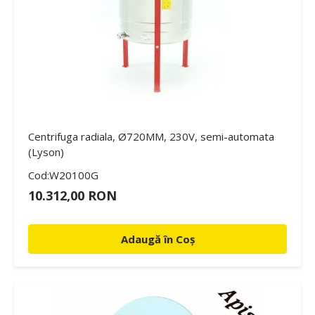
Centrifuga radiala, Ø720MM, 230V, semi-automata
(Lyson)
Cod:W20100G
10.312,00 RON
Adaugă în Coș