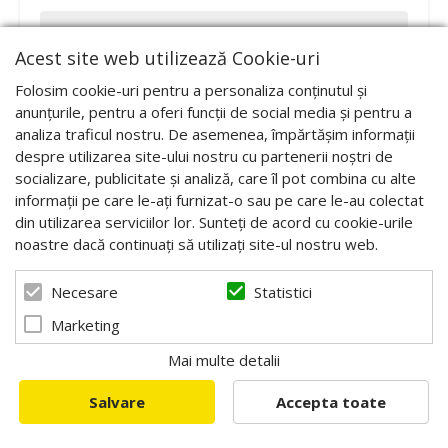
STOC EPUIZAT
Acest site web utilizează Cookie-uri
Folosim cookie-uri pentru a personaliza conținutul și
anunțurile, pentru a oferi funcții de social media și pentru a
analiza traficul nostru. De asemenea, împărtășim informații
despre utilizarea site-ului nostru cu partenerii noștri de
socializare, publicitate și analiză, care îl pot combina cu alte
informații pe care le-ați furnizat-o sau pe care le-au colectat
din utilizarea serviciilor lor. Sunteți de acord cu cookie-urile
noastre dacă continuați să utilizați site-ul nostru web.
Statistici
Necesare
Marketing
Mai multe detalii
Salvare
Accepta toate
Centrifuga radiala electrica. diam. 800 mm, capacitate
30 rame mici, 30 LN, 200W, TIGUAN