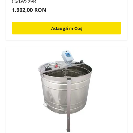
Cod:W229B
1.902,00 RON
Adaugă în Coș