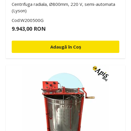
Centrifuga radiala, Ø800mm, 220 V, semi-automata
(Lyson)
Cod:W200500G
9.943,00 RON
Adaugă în Coș