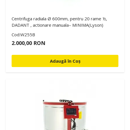
Centrifuga radiala Ø 600mm, pentru 20 rame ½,
DADANT , actionare manuala– MINIMA(Lyson)
Cod:W255B
2.000,00 RON
Adaugă în Coș