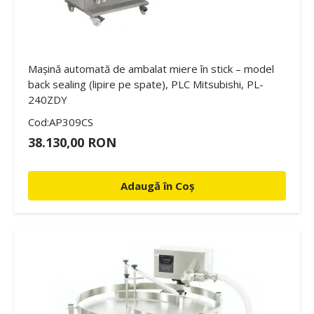
Mașină automată de ambalat miere în stick – model
back sealing (lipire pe spate), PLC Mitsubishi, PL-
240ZDY
Cod:AP309CS
38.130,00 RON
Adaugă în Coș