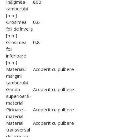
Înălțimea
800
tamburului
[mm]
Grosimea
0,6
foii de înveliș
[mm]
Grosimea
0,8
foii
inferioare
[mm]
Materialul
Acoperit cu pulbere
marginii
tamburului
Grinda
Acoperit cu pulbere
superioară -
material
Picioare -
Acoperit cu pulbere
material
Material
Acoperit cu pulbere
transversal
de armare