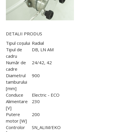
DETALII PRODUS
Tipul coșului
Radial
Tipul de
DB, LN AM
cadru
Număr de
24/42, 42
cadre
Diametrul
900
tamburului
[mm]
Conduce
Electric - ECO
Alimentare
230
[V]
Putere
200
motor [W]
Controlor
SN_ALIM/EKO