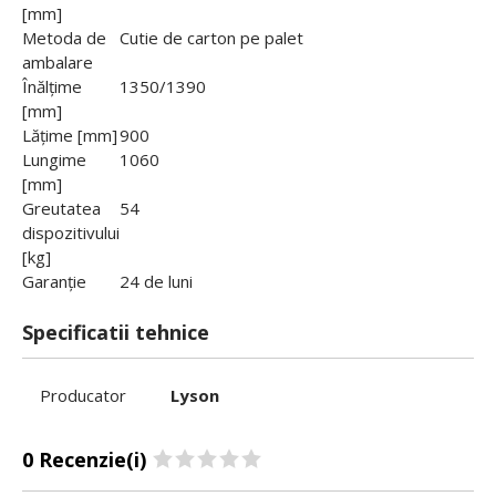
[mm]
Metoda de
Cutie de carton pe palet
ambalare
Înălțime
1350/1390
[mm]
Lățime [mm]
900
Lungime
1060
[mm]
Greutatea
54
dispozitivului
[kg]
Garanție
24 de luni
Specificatii tehnice
Producator
Lyson
0 Recenzie(i)