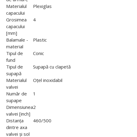
Materialul
Plexiglas
capacului
Grosimea
4
capacului
[mm]
Balamale -
Plastic
material
Tipul de
Conic
fund
Tipul de
Supapă cu clapetă
supapă
Materialul
Oţel inoxidabil
valvei
Număr de
1
supape
Dimensiunea
2
valvei [inch]
Distanța
460/500
dintre axa
valvei și sol