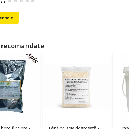
ecenzie
 recomandate
 bere furajera -
Făină de soia degresată –
Hrana