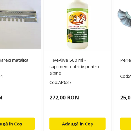
oareci matalica,
HiveAlive 500 ml -
Perie
supliment nutritiv pentru
albine
41
Cod:
Cod:AP637
N
272,00 RON
25,
ugă în Coș
Adaugă în Coș