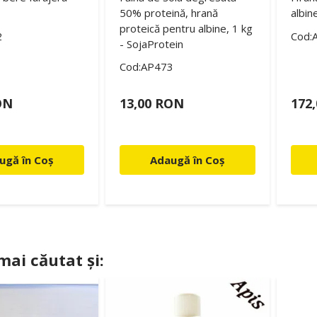
50% proteină, hrană
albin
proteică pentru albine, 1 kg
2
Cod:
- SojaProtein
Cod:AP473
ON
13,00 RON
172
ugă în Coș
Adaugă în Coș
 mai căutat și: