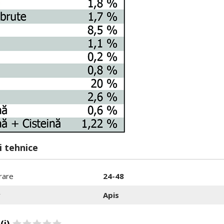
i tehnice
rare
24-48
r
Apis
(i)