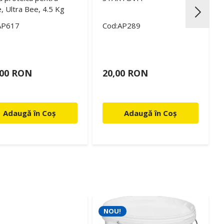
e, Ultra Bee, 4.5 Kg
AP617
Cod:AP289
,00 RON
20,00 RON
Adaugă în Coș
Adaugă în Coș
NOU!