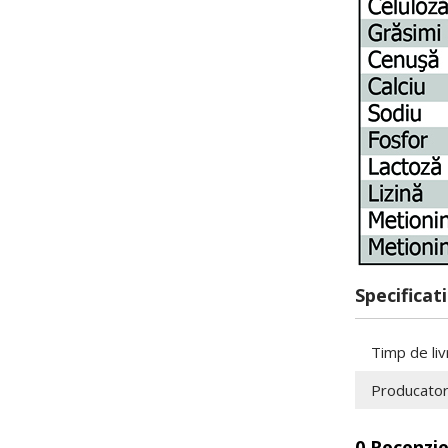
Specificati
Timp de liv
Producato
0 Recenzie