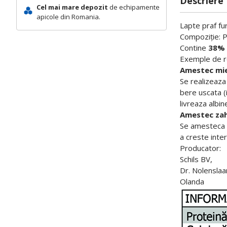
Descriere
Cel mai mare depozit
de echipamente
apicole din Romania.
Lapte praf fur
Compoziţie: P
Contine
38% 
Exemple de re
Amestec mier
Se realizeaza
bere uscata (
livreaza albin
Amestec zaha
Se amesteca 1
a creste inte
Producator:
Schils BV,
Dr. Nolenslaa
Olanda