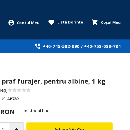
Listă Dorințe
Coșul Meu
+40-745-582-990
/
+40-758-083-784
 praf furajer, pentru albine, 1 kg
e(i)
DUS:
AP789
0 RON
In stoc
4
buc
Adaugă în Coș