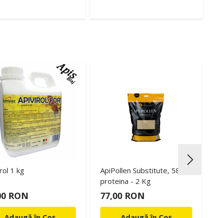
rol 1 kg
ApiPollen Substitute, 58%
proteina - 2 Kg
00 RON
77,00 RON
Adaugă în Coș
Adaugă în Coș