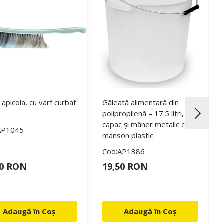
 apicola, cu varf curbat
Găleată alimentară din
polipropilenă – 17.5 litri, cu
capac și mâner metalic cu
AP1045
manson plastic
Cod:AP1386
00 RON
19,50 RON
Adaugă în Coș
Adaugă în Coș