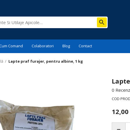
Cum Comand
Colaboratori
Blog
Contact
lă
/
Lapte praf furajer, pentru albine, 1 kg
Lapte
0 Recenzi
COD PRO
12,0