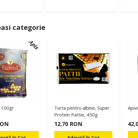
asi categorie
 100gr
Turta pentru albine, Super
Apivi
Protein Pattie, 450g
RON
12,70 RON
42,
augă în Coș
Adaugă în Coș