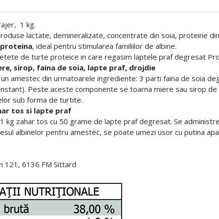
ajer, 1 kg.
roduse lactate, demineralizate, concentrate din soia, proteine din 
proteina
, ideal pentru stimularea familiilor de albine.
tete de turte proteice in care regasim laptele praf degresat Prot
e, sirop, faina de soia, lapte praf, drojdie
 un amestec din urmatoarele ingrediente: 3 parti faina de soia de
instant). Peste aceste componente se toarna miere sau sirop de z
elor sub forma de turtite.
r tos si lapte praf
 kg zahar tos cu 50 grame de lapte praf degresat. Se administreaz
resul albinelor pentru amestec, se poate umezi usor cu putina ap
n 121, 6136 FM Sittard