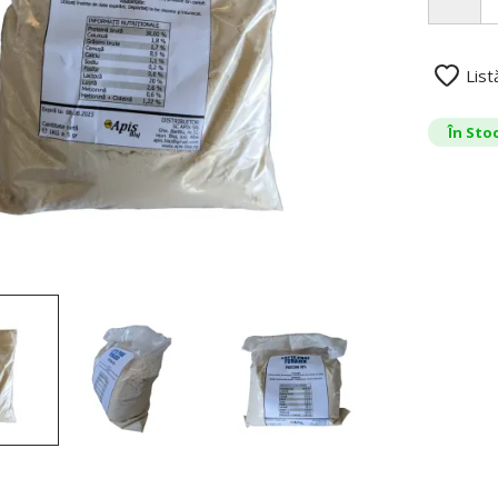
List
În Sto