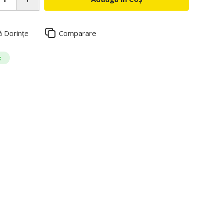
ă Dorințe
Comparare
c