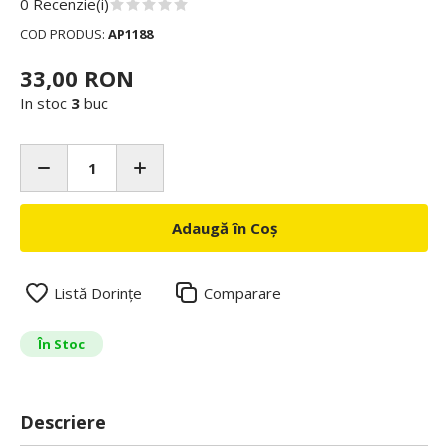
0 Recenzie(i)
COD PRODUS:
AP1188
33,00 RON
In stoc
3
buc
Adaugă în Coș
Listă Dorințe
Comparare
În Stoc
Descriere