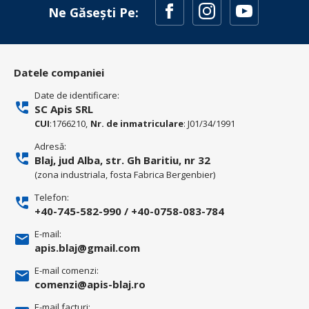
Ne Găsești Pe:
Datele companiei
Date de identificare:
SC Apis SRL
CUI
:1766210,
Nr. de inmatriculare
: J01/34/1991
Adresă:
Blaj, jud Alba, str. Gh Baritiu, nr 32
(zona industriala, fosta Fabrica Bergenbier)
Telefon:
+40-745-582-990
/
+40-0758-083-784
E-mail:
apis.blaj@gmail.com
E-mail comenzi:
comenzi@apis-blaj.ro
E-mail facturi: