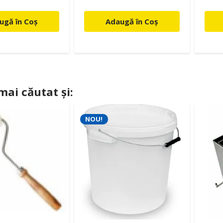
ugă în Coș
Adaugă în Coș
 mai căutat și:
NOU!