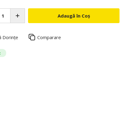
Adaugă în Coș
ă Dorințe
Comparare
c