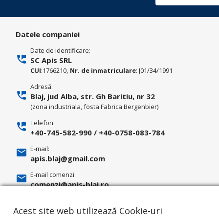
Datele companiei
Date de identificare:
SC Apis SRL
CUI
:1766210,
Nr. de inmatriculare
: J01/34/1991
Adresă:
Blaj, jud Alba, str. Gh Baritiu, nr 32
(zona industriala, fosta Fabrica Bergenbier)
Telefon:
+40-745-582-990
/
+40-0758-083-784
E-mail:
apis.blaj@gmail.com
E-mail comenzi:
comenzi@apis-blaj.ro
E-mail facturi:
Acest site web utilizează Cookie-uri
facturari@apis-blaj.ro