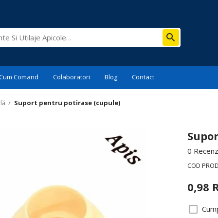
Cum Comand
Colaboratori
Blog
Contact
lă
/
Suport pentru potirase (cupule)
Supor
0 Recenzi
COD PRO
0,98
Cump