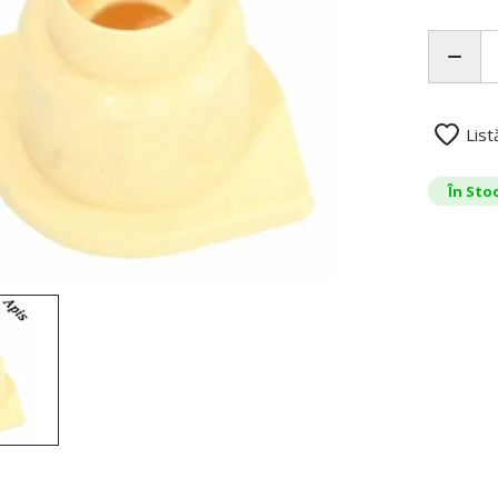
List
În Sto