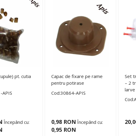
upule) pt. cutia
Capac de fixare pe rame
Set t
pentru potirase
– 2 t
larve
-APIS
Cod:30864-APIS
Cod:
N
0,98 RON
20,
Începând cu:
Începând cu:
N
0,95 RON