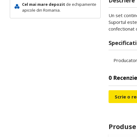
Descriere
Cel mai mare depozit
de echipamente
apicole din Romania.
Un set contin
Suportul este 
confectionat d
Specificati
Producato
0 Recenzie
Scrie o r
Produse