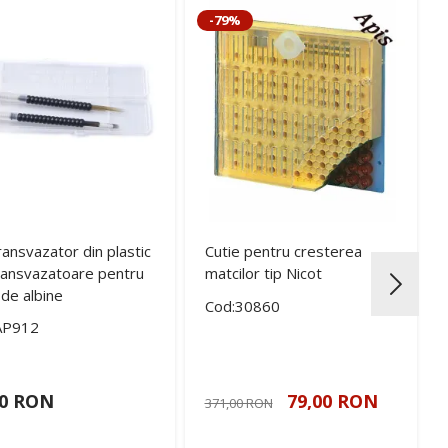
-79%
ransvazator din plastic
Cutie pentru cresterea
ransvazatoare pentru
matcilor tip Nicot
 de albine
Cod:30860
AP912
00 RON
79,00 RON
371,00 RON