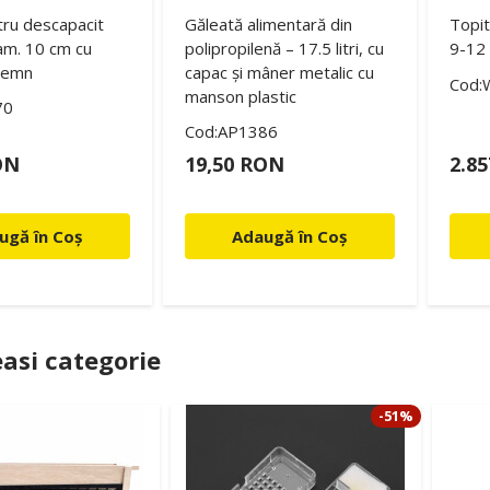
tru descapacit
Găleată alimentară din
Topit
am. 10 cm cu
polipropilenă – 17.5 litri, cu
9-12
lemn
capac și mâner metalic cu
Cod:
manson plastic
70
Cod:AP1386
ON
19,50 RON
2.8
ugă în Coș
Adaugă în Coș
asi categorie
-51%