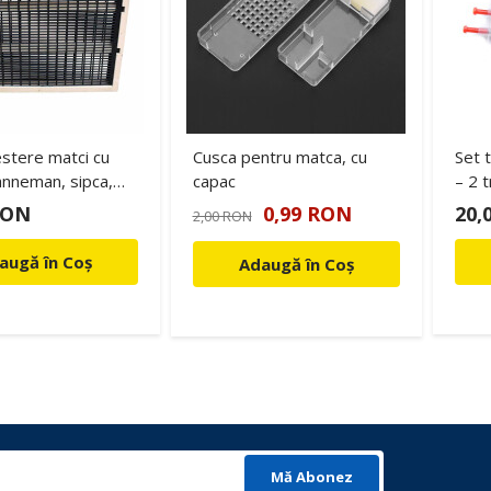
stere matci cu
Cusca pentru matca, cu
Set 
anneman, sipca,
capac
– 2 
n, 470mm x 300mm
larve
RON
0,99 RON
20,
2,00 RON
1/1)
augă în Coș
Adaugă în Coș
Mă Abonez