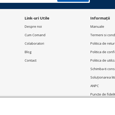
Link-uri Utile
Informații
Despre noi
Manuale
Cum Comand
Termeni si condi
Colaboratori
Politica de retur
Blog
Politica de conf
Contact
Politica de utili
Schimba-ti con
Soluționarea liti
ANPC
Puncte de fideli
Garantie