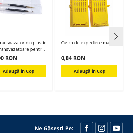
transvazator din plastic
Cusca de expediere matca
transvazatoare pentru
 de albine
00 RON
0,84 RON
Adaugă în Coș
Adaugă în Coș
Ne Găsești Pe: