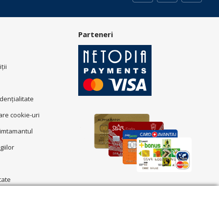
Parteneri
ţii
idenţialitate
zare cookie-uri
simtamantul
giilor
tate