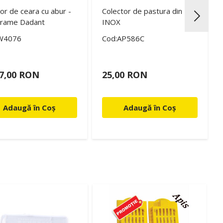
or de ceara cu abur -
Colector de pastura din
 rame Dadant
INOX
W4076
Cod:AP586C
57,00 RON
25,00 RON
Adaugă în Coș
Adaugă în Coș