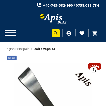
+40-745-582-990
/
0758.083.784
Pagina Principală
/
Dalta vopsita
Share
-20%