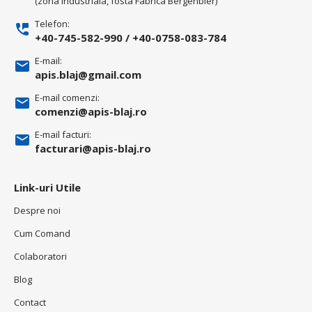
(zona industriala, fosta Fabrica Bergenbier)
Telefon:
+40-745-582-990
/
+40-0758-083-784
E-mail:
apis.blaj@gmail.com
E-mail comenzi:
comenzi@apis-blaj.ro
E-mail facturi:
facturari@apis-blaj.ro
Link-uri Utile
Despre noi
Cum Comand
Colaboratori
Blog
Contact