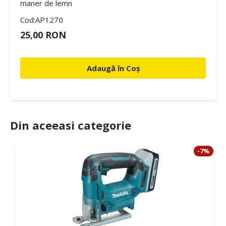
maner de lemn
Cod:AP1270
25,00 RON
Adaugă în Coș
Din aceeasi categorie
7%
-7%