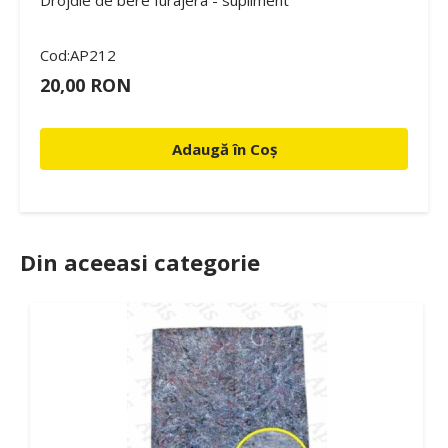
Drojdie de bere furajera - supliment
Cod:AP212
20,00 RON
Adaugă în Coș
Din aceeasi categorie
7%