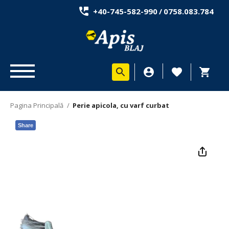
+40-745-582-990
/
0758.083.784
Pagina Principală
/
Perie apicola, cu varf curbat
Share