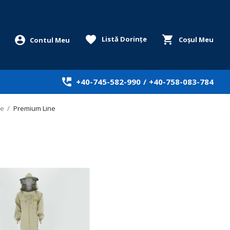
Listă Dorințe
Coșul Meu
+40-745-582-990
/
+40-758-083-784
le
/
Premium Line