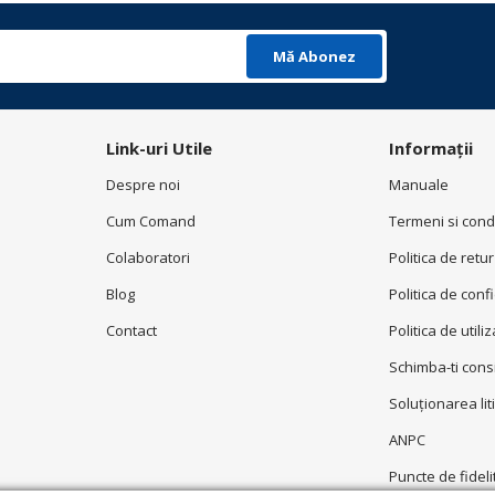
Mă Abonez
Link-uri Utile
Informații
Despre noi
Manuale
Cum Comand
Termeni si condi
Colaboratori
Politica de retur
Blog
Politica de conf
Contact
Politica de utili
Schimba-ti con
Soluționarea liti
ANPC
Puncte de fideli