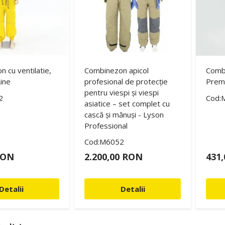
 cu ventilatie,
Combinezon apicol
Comb
ine
profesional de protecție
Prem
pentru viespi și viespi
2
Cod:
asiatice – set complet cu
cască și mănuși - Lyson
Professional
Cod:M6052
RON
2.200,00 RON
431
Detalii
Detalii