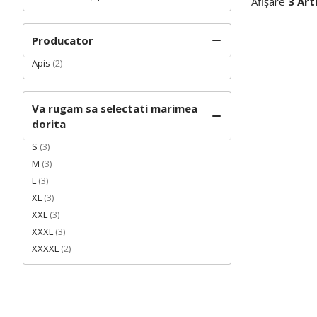
Afișare
3 Art
Producator
Apis
(2)
Va rugam sa selectati marimea
dorita
S
(3)
M
(3)
L
(3)
XL
(3)
XXL
(3)
XXXL
(3)
XXXXL
(2)