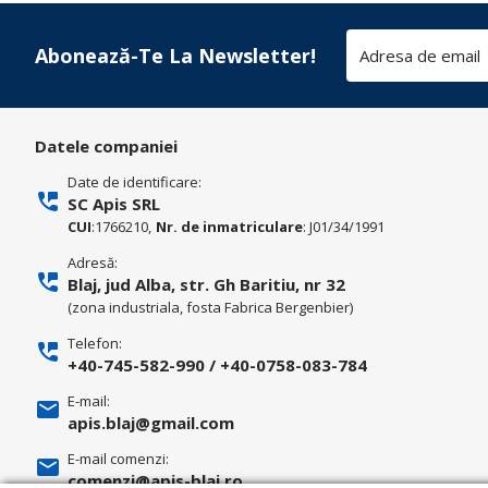
Abonează-Te La Newsletter!
Datele companiei
Date de identificare:
SC Apis SRL
CUI
:1766210,
Nr. de inmatriculare
: J01/34/1991
Adresă:
Blaj, jud Alba, str. Gh Baritiu, nr 32
(zona industriala, fosta Fabrica Bergenbier)
Telefon:
+40-745-582-990
/
+40-0758-083-784
E-mail:
apis.blaj@gmail.com
E-mail comenzi:
comenzi@apis-blaj.ro