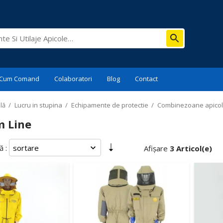
Cum Comand
Colaboratori
Blog
Contact
lă
/
Lucru in stupina
/
Echipamente de protectie
/
Combinezoane apico
 Line
 :
Afișare
3 Articol(e)