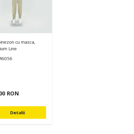
inezon cu masca,
ium Line
M6056
,00 RON
Detalii