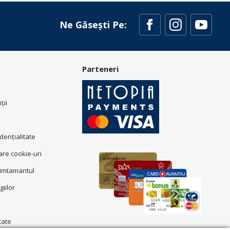
Ne Găsești Pe:
Parteneri
ţii
idenţialitate
zare cookie-uri
simtamantul
giilor
tate