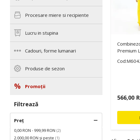
Procesare miere si recipiente
Lucru in stupina
Combinezon
Premium L
Cadouri, forme lumanari
Cod:M604
Produse de sezon
Promoții
566,00 
Filtrează
Preț
0,00 RON
-
999,99 RON
(2)
2.000,00 RON
și peste
(1)