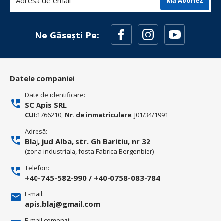
Mă Abonez
Ne Găsești Pe:
Datele companiei
Date de identificare:
SC Apis SRL
CUI
:1766210,
Nr. de inmatriculare
: J01/34/1991
Adresă:
Blaj, jud Alba, str. Gh Baritiu, nr 32
(zona industriala, fosta Fabrica Bergenbier)
Telefon:
+40-745-582-990
/
+40-0758-083-784
E-mail:
apis.blaj@gmail.com
E-mail comenzi: