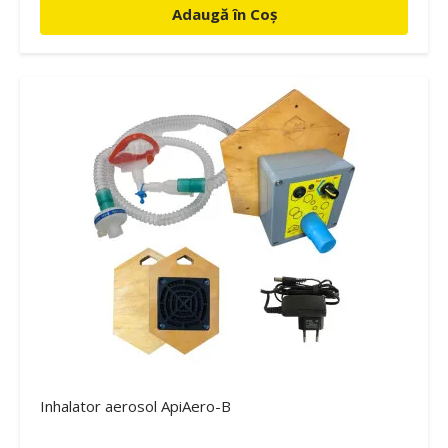
Adaugă în Coș
Inhalator aerosol ApiAero-B