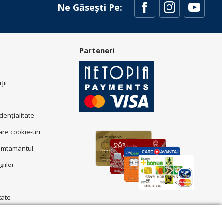
Ne Găsești Pe:
Parteneri
ţii
idenţialitate
zare cookie-uri
simtamantul
giilor
tate