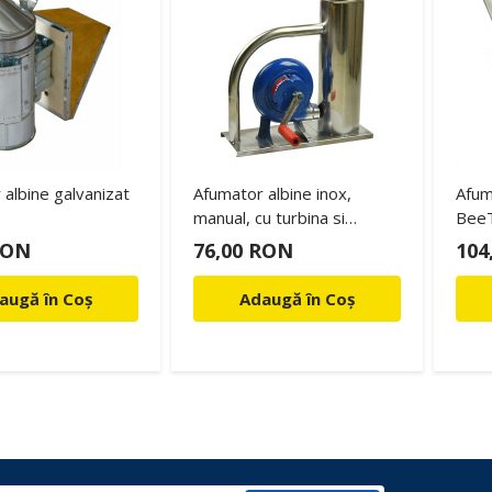
albine galvanizat
Afumator albine inox,
Afum
manual, cu turbina si
BeeT
manivela
RON
76,00 RON
104
augă în Coș
Adaugă în Coș