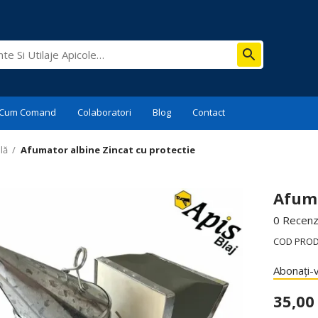
Cum Comand
Colaboratori
Blog
Contact
lă
/
Afumator albine Zincat cu protectie
Afuma
0 Recenzi
COD PRO
Abonați-v
35,0