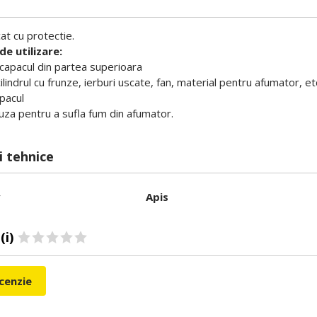
at cu protectie.
de utilizare:
capacul din partea superioara
ilindrul cu frunze, ierburi uscate, fan, material pentru afumator, et
apacul
uza pentru a sufla fum din afumator.
i tehnice
r
Apis
(i)
ecenzie