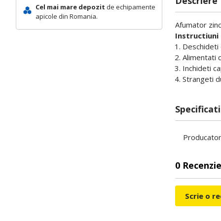
Descriere
Cel mai mare depozit
de echipamente
apicole din Romania.
Afumator zinc
Instructiuni 
Deschideti 
Alimentati c
Inchideti c
Strangeti d
Specificati
Producato
0 Recenzie
Scrie o r