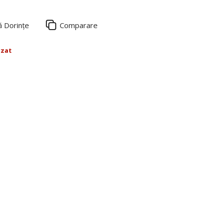
ă Dorințe
Comparare
izat