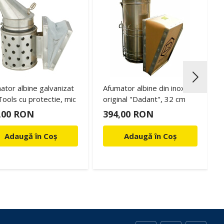
ator albine galvanizat
Afumator albine din inox,
ools cu protectie, mic
original "Dadant", 32 cm
,00 RON
394,00 RON
Adaugă în Coș
Adaugă în Coș