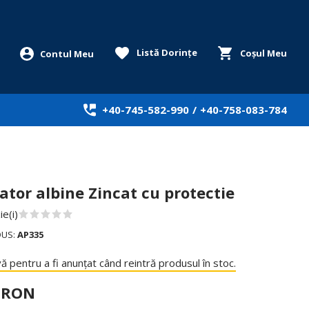
Listă Dorințe
Coșul Meu
+40-745-582-990
/
+40-758-083-784
tor albine Zincat cu protectie
e(i)
DUS:
AP335
ă pentru a fi anunțat când reintră produsul în stoc.
0 RON