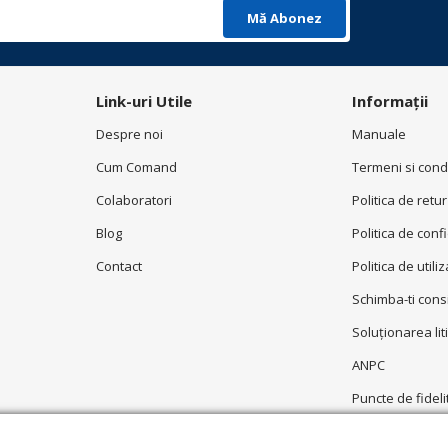
Mă Abonez
Link-uri Utile
Informații
Despre noi
Manuale
Cum Comand
Termeni si condi
Colaboratori
Politica de retur
Blog
Politica de conf
Contact
Politica de utili
Schimba-ti con
Soluționarea liti
ANPC
Puncte de fideli
Garantie