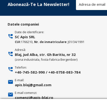
Abonează-Te La Newsletter!
Datele companiei
Date de identificare:
SC Apis SRL
CUI
:1766210,
Nr. de inmatriculare
: J01/34/1991
Adresă:
Blaj, jud Alba, str. Gh Baritiu, nr 32
(zona industriala, fosta Fabrica Bergenbier)
Telefon:
+40-745-582-990
/
+40-0758-083-784
E-mail:
apis.blaj@gmail.com
E-mail comenzi:
comenzi@apis-blaj.ro
E-mail facturi: