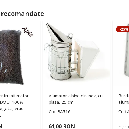
 recomandate
-25%
entru afumator
Afumator albine din inox, cu
Burdu
PIDOU, 100%
plasa, 25 cm
afuma
getal, vrac
Cod:BA516
Cod:
7
N
61,00 RON
20,00