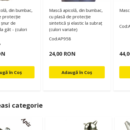
olă, din bumbac,
Mască apicolă, din bumbac,
Masc
e protecție
cu plasă de protecție
i șnur de
sintetică și elastic la subraț
Cod:
a gât - (culori
(culori variate)
Cod:AP958
7
ON
24,00 RON
44,
ugă în Coș
Adaugă în Coș
asi categorie