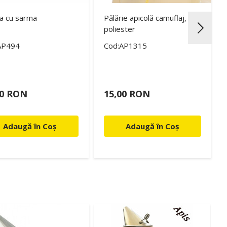
a cu sarma
Pălărie apicolă camuflaj, din
poliester
AP494
Cod:AP1315
00 RON
15,00 RON
Adaugă în Coș
Adaugă în Coș