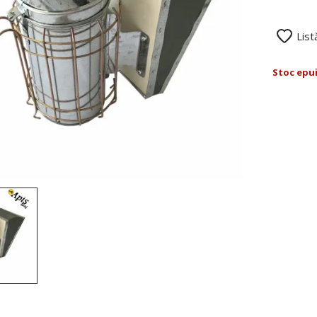
List
Stoc epu