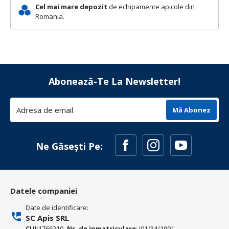
Cel mai mare depozit
de echipamente apicole din
Romania.
Abonează-Te La Newsletter!
Mă Abonez
Ne Găsești Pe:
Datele companiei
Date de identificare:
SC Apis SRL
CUI
:1766210,
Nr. de inmatriculare
: J01/34/1991