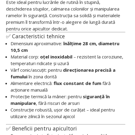
Este ideal pentru lucrările de rutină în stupină,
deschiderea stupilor, calmarea coloniilor și manipularea
ramelor în siguranță. Construcția sa solidă și materialele
premium îl transformă într-o alegere de lungă durată
pentru orice apicultor dedicat.
✅ Caracteristici tehnice
Dimensiuni aproximative:
înălțime 28 cm, diametru
10,5 cm
Material corp:
oțel inoxidabil
– rezistent la coroziune,
temperaturi ridicate și uzură
Vârf conic/ascuțit: pentru
direcționarea precisă a
fumului
în zona dorită
Alimentare electrică:
flux constant de fum
fără
acționare manuală
Protecție termică la mâner: pentru
siguranță în
manipulare
, fără riscuri de arsuri
Construcție robustă, ușor de curățat – ideal pentru
utilizare zilnică în sezonul apicol
✅ Beneficii pentru apicultori