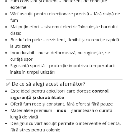
Fum constant și eficient – indiferent de condițiile
externe
Vârf ascuțit pentru direcționare precisă – fără risipă de
fum
Mai puțin efort – sistemul electric înlocuiește burduful
clasic
Burduf din piele – rezistent, flexibil și cu reacție rapidă
la utilizare
Inox durabil – nu se deformează, nu ruginește, se
curăță ușor
Siguranță sporită – protecție împotriva temperaturii
înalte în timpul utilizării
✅ De ce să alegi acest afumător?
Este ideal pentru apicultorii care doresc
control,
siguranță și durabilitate
Oferă fum rece și constant, fără efort și fără pauze
Materialele premium –
inox
– garantează o durată
lungă de viață
Designul cu vârf ascuțit permite o intervenție eficientă,
fără stres pentru colonie