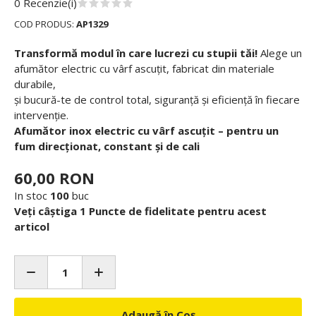
0 Recenzie(i)
COD PRODUS:
AP1329
Transformă modul în care lucrezi cu stupii tăi!
Alege un
afumător electric cu vârf ascuțit, fabricat din materiale
durabile,
și bucură-te de control total, siguranță și eficiență în fiecare
intervenție.
Afumător inox electric cu vârf ascuțit – pentru un
fum direcționat, constant și de cali
60,00 RON
In stoc
100
buc
Veți câștiga 1 Puncte de fidelitate pentru acest
articol
Adaugă în Coș