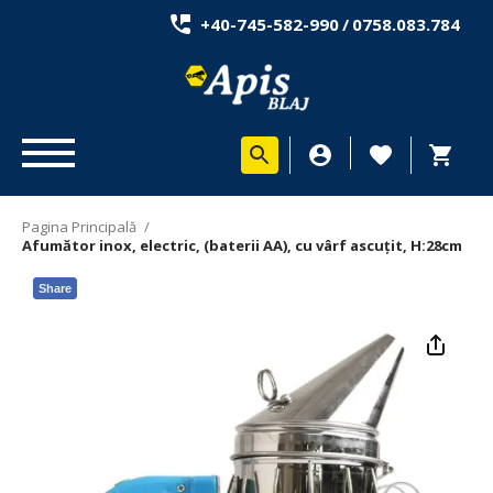
+40-745-582-990
/
0758.083.784
Pagina Principală
/
Afumător inox, electric, (baterii AA), cu vârf ascuțit, H:28cm
Share