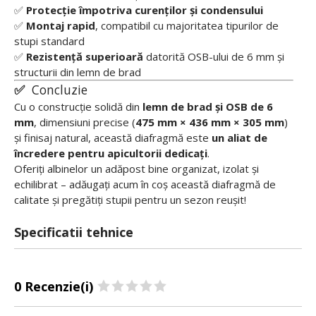
✅
Protecție împotriva curenților și condensului
✅
Montaj rapid
, compatibil cu majoritatea tipurilor de
stupi standard
✅
Rezistență superioară
datorită OSB-ului de 6 mm și
structurii din lemn de brad
✅
Concluzie
Cu o construcție solidă din
lemn de brad și OSB de 6
mm
, dimensiuni precise (
475 mm × 436 mm × 305 mm
)
și finisaj natural, această diafragmă este
un aliat de
încredere pentru apicultorii dedicați
.
Oferiți albinelor un adăpost bine organizat, izolat și
echilibrat – adăugați acum în coș această diafragmă de
calitate și pregătiți stupii pentru un sezon reușit!
Specificatii tehnice
0 Recenzie(i)