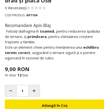
brad și placă OSB
0 Recenzie(i)
COD PRODUS:
AP1104
Recomandare Apis-Blaj
Folosiți diafragma în
toamnă
, pentru reducerea spațiului
de iernare, și
primăvara
, pentru stimularea creșterii
treptate a familiei.
Este un element-cheie pentru menținerea unui
echilibru
termic corect
, asigurând o iernare sigură și o pornire
viguroasă în sezonul de cules.
9,00 RON
In stoc
12
buc
Adaugă în Coș