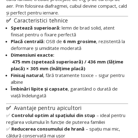
aer. Prin folosirea diafragmei, cuibul devine compact, cald
și perfect pentru iernare.
✅
Caracteristici tehnice
Spetează superioară:
lemn de brad solid, atent
finisat pentru o fixare perfectă
Placă centrală:
OSB de
6 mm grosime
, rezistentă la
deformare și umiditate moderată
Dimensiuni exacte:
475 mm (spetează superioară) / 436 mm (lățime
placă) × 305 mm (înălțime placă)
Finisaj natural
, fără tratamente toxice – sigur pentru
albine
Îmbinări lipite și capsate
, garantând o durată de
viață îndelungată
✅
Avantaje pentru apicultori
✅
Controlul optim al spațiului din stup
– ideal pentru
reglarea volumului în funcție de puterea familiei
✅
Reducerea consumului de hrană
– spațiu mai mic,
căldură conservată mai ușor