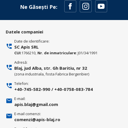
Ne Găsești Pe:
Datele companiei
Date de identificare:
SC Apis SRL
CUI
:1766210,
Nr. de inmatriculare
: J01/34/1991
Adresă:
Blaj, jud Alba, str. Gh Baritiu, nr 32
(zona industriala, fosta Fabrica Bergenbier)
Telefon:
+40-745-582-990
/
+40-0758-083-784
E-mail:
apis.blaj@gmail.com
E-mail comenzi:
comenzi@apis-blaj.ro