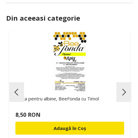
Din aceeasi categorie
0%
Turta pentru albine, BeeFonda cu Timol
8,50 RON
Adaugă în Coș