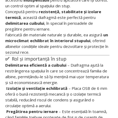
accesoriu
indispensabil
pentru apicultorii care își doresc
un control optim al spațiului din stup.
Concepută pentru
rezistență, stabilitate și izolare
termică
, această diafragmă este perfectă pentru
delimitarea cuibului
, în special în perioadele de
pregătire pentru iernare.
Fabricată din materiale naturale și durabile, ea asigură
un
microclimat echilibrat în interiorul stupului
, oferind
albinelor condițiile ideale pentru dezvoltare și protecție în
sezonul rece.
✅
Rol și importanță în stup
Delimitarea eficientă a cuibului
– Diafragma ajută la
restrângerea spațiului în care se concentrează familia de
albine, permițându-le să își mențină mai ușor temperatura
și să economisească energie.
Izolație și ventilație echilibrată
– Placa OSB de 6 mm
oferă o bună rezistență mecanică și o izolație termică
stabilă, reducând riscul de condens și asigurând o
circulație optimă a aerului.
Pregătirea pentru iernare
– Este esențială în toamnă,
când familiile trebuie protejate de frig și de curenții de