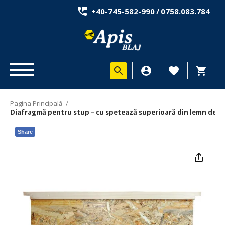
+40-745-582-990
/
0758.083.784
Pagina Principală
/
Diafragmă pentru stup – cu spetează superioară din lemn de br
Share