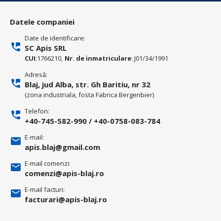
Datele companiei
Date de identificare:
SC Apis SRL
CUI
:1766210,
Nr. de inmatriculare
: J01/34/1991
Adresă:
Blaj, jud Alba, str. Gh Baritiu, nr 32
(zona industriala, fosta Fabrica Bergenbier)
Telefon:
+40-745-582-990
/
+40-0758-083-784
E-mail:
apis.blaj@gmail.com
E-mail comenzi:
comenzi@apis-blaj.ro
E-mail facturi:
facturari@apis-blaj.ro