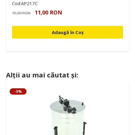
Cod:AP217C
11,00 RON
15,00 RON
Adaugă în Coș
Alții au mai căutat și:
-5%