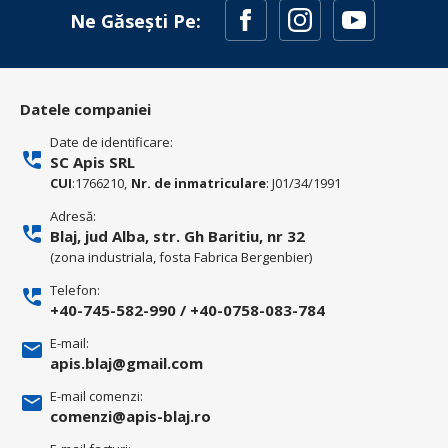
Ne Găsești Pe:
Datele companiei
Date de identificare:
SC Apis SRL
CUI
:1766210,
Nr. de inmatriculare
: J01/34/1991
Adresă:
Blaj, jud Alba, str. Gh Baritiu, nr 32
(zona industriala, fosta Fabrica Bergenbier)
Telefon:
+40-745-582-990
/
+40-0758-083-784
E-mail:
apis.blaj@gmail.com
E-mail comenzi:
comenzi@apis-blaj.ro