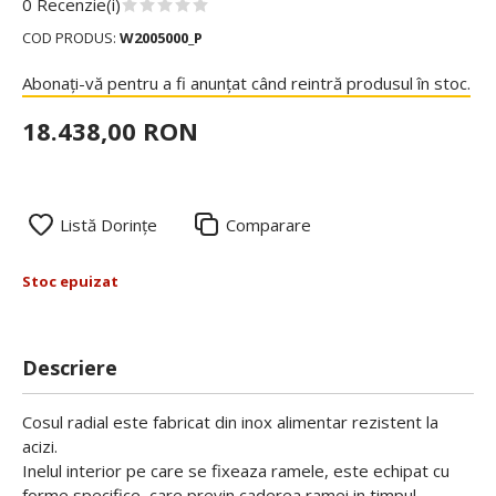
0 Recenzie(i)
COD PRODUS:
W2005000_P
Abonați-vă pentru a fi anunțat când reintră produsul în stoc.
18.438,00 RON
Listă Dorințe
Comparare
Stoc epuizat
Descriere
Cosul radial este fabricat din inox alimentar rezistent la
acizi.
Inelul interior pe care se fixeaza ramele, este echipat cu
forme specifice, care previn caderea ramei in timpul