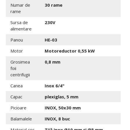
Numar de
30 rame
rame
Sursa de
230V
alimentare
Panou
HE-03
Motor
Motoreductor 0,55 kW
Grosimea
0,8 mm
foii
centrifugii
Canea
Inox 6/4"
Capac
plexiglas, 5 mm
Picioare
INOX, 50x30 mm
Balamalele
INOX, 8 buc
Material coș
Tijă inox Ø10 mm și Ø8 mm