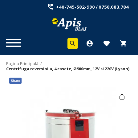
+40-745-582-990
/
0758.083.784
Pagina Principală
/
Centrifuga reversibila, 4 casete, Ø900mm, 12V si 220V (Lyson)
Share