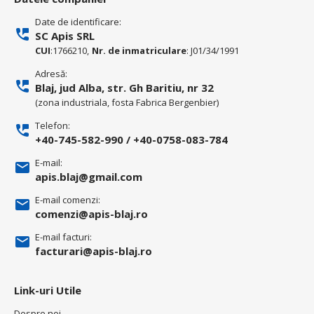
Date de identificare:
SC Apis SRL
CUI
:1766210,
Nr. de inmatriculare
: J01/34/1991
Adresă:
Blaj, jud Alba, str. Gh Baritiu, nr 32
(zona industriala, fosta Fabrica Bergenbier)
Telefon:
+40-745-582-990
/
+40-0758-083-784
E-mail:
apis.blaj@gmail.com
E-mail comenzi:
comenzi@apis-blaj.ro
E-mail facturi:
facturari@apis-blaj.ro
Link-uri Utile
Despre noi