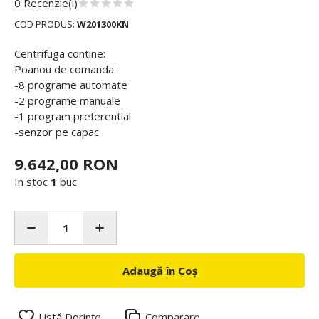
0 Recenzie(i)
COD PRODUS:
W201300KN
Centrifuga contine:
Poanou de comanda:
-8 programe automate
-2 programe manuale
-1 program preferential
-senzor pe capac
9.642,00 RON
In stoc
1
buc
Adaugă în Coș
Listă Dorințe
Comparare