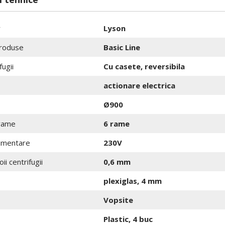
r
Lyson
roduse
Basic Line
fugii
Cu casete, reversibila
actionare electrica
Ø900
rame
6 rame
limentare
230V
ii centrifugii
0,6 mm
plexiglas, 4 mm
Vopsite
Plastic, 4 buc