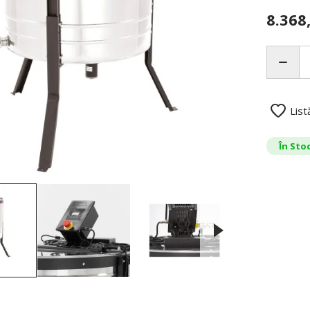
8.368
List
În Sto