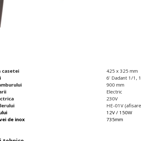
 casetei
425 x 325 mm
i
6' Dadant 1/1, 
amburului
900 mm
rii
Electric
ctrica
230V
lerului
HE-01V (afisare 
lui
12V / 150W
vei de inox
735mm
i tehnice