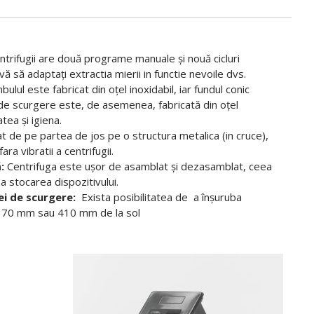
trifugii are două programe manuale și nouă cicluri
 să adaptați extractia mierii in functie nevoile dvs.
ulul este fabricat din oțel inoxidabil, iar fundul conic
 de scurgere este, de asemenea, fabricată din oțel
tea și igiena.
de pe partea de jos pe o structura metalica (in cruce),
ara vibratii a centrifugii.
:
Centrifuga este ușor de asamblat și dezasamblat, ceea
za stocarea dispozitivului.
ei de scurgere:
Exista posibilitatea de a înșuruba
e: 370 mm sau 410 mm de la sol