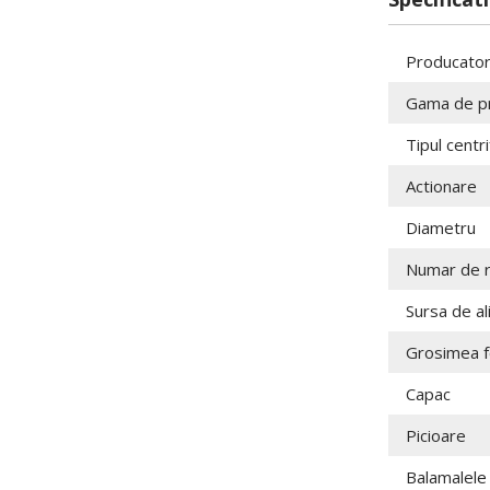
Producato
Gama de p
Tipul centri
Actionare
Diametru
Numar de 
Sursa de a
Grosimea fo
Capac
Picioare
Balamalele