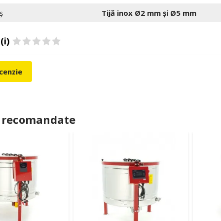
ș
Tijă inox Ø2 mm și Ø5 mm
(i)
ecenzie
 recomandate