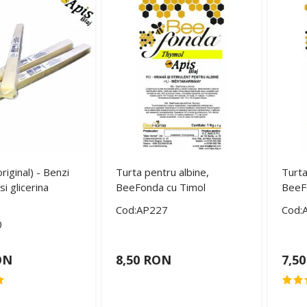
original) - Benzi
Turta pentru albine,
Turta
si glicerina
BeeFonda cu Timol
BeeF
Cod:AP227
Cod:
0
ON
8,50 RON
7,5