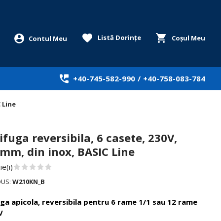
Listă Dorințe
Coșul Meu
+40-745-582-990
/
+40-758-083-784
 Line
ifuga reversibila, 6 casete, 230V,
mm, din inox, BASIC Line
e(i)
DUS:
W210KN_B
ga apicola, reversibila pentru 6 rame 1/1 sau 12 rame
V