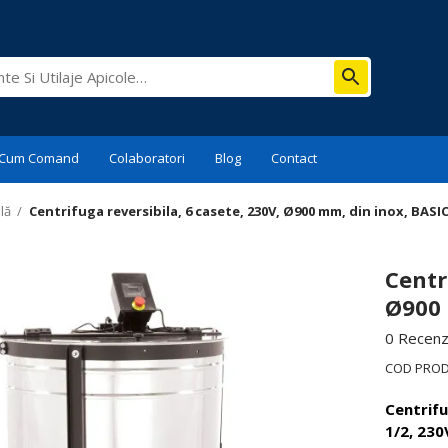
Cum Comand
Colaboratori
Blog
Contact
lă
/
Centrifuga reversibila, 6 casete, 230V, Ø900 mm, din inox, BASIC
Centr
Ø900 
0 Recenzi
COD PRO
Centrifu
1/2, 230