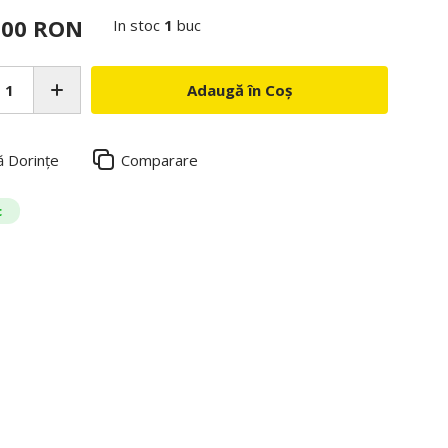
,00 RON
In stoc
1
buc
Adaugă în Coș
ă Dorințe
Comparare
c