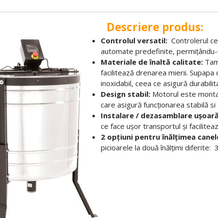
criere produs:
Controlul versatil:
Controlerul cen
automate predefinite, permițându-vă
Materiale de înaltă calitate:
Tamb
facilitează drenarea mierii. Supapa
inoxidabil, ceea ce asigură durabilita
Design stabil:
Motorul este montat 
care asigură funcționarea stabilă si f
Instalare / dezasamblare ușoară
ce face ușor transportul și facilitea
2 opțiuni pentru înălțimea canel
picioarele la două înălțimi diferit