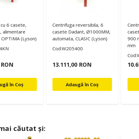
 cu 6 casete,
Centrifuga reversibila, 6
Centr
alimentare
casete Dadant, Ø1000MM,
caset
 OPTIMA (Lyson)
automata, CLASIC (Lyson)
900 
mm
4KN
Cod:W205400
Cod:
0 RON
13.111,00 RON
10.
ugă în Coș
Adaugă în Coș
 mai căutat și: