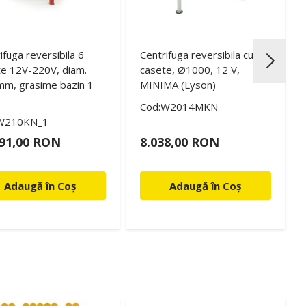
ifuga reversibila 6
Centrifuga reversibila cu 6
e 12V-220V, diam.
casete, Ø1000, 12 V,
mm, grasime bazin 1
MINIMA (Lyson)
Cod:W2014MKN
W210KN_1
691,00 RON
8.038,00 RON
Adaugă în Coș
Adaugă în Coș