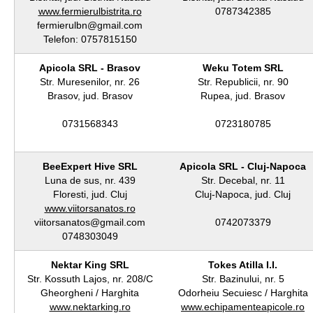
www.fermierulbistrita.ro
0787342385
fermierulbn@gmail.com
Telefon: 0757815150
Apicola SRL - Brasov
Weku Totem SRL
Str. Muresenilor, nr. 26
Str. Republicii, nr. 90
Brasov, jud. Brasov
Rupea, jud. Brasov
0731568343
0723180785
BeeExpert Hive SRL
Apicola SRL - Cluj-Napoca
Luna de sus, nr. 439
Str. Decebal, nr. 11
Floresti, jud. Cluj
Cluj-Napoca, jud. Cluj
www.viitorsanatos.ro
viitorsanatos@gmail.com
0742073379
0748303049
Nektar King SRL
Tokes Atilla I.I.
Str. Kossuth Lajos, nr. 208/C
Str. Bazinului, nr. 5
Gheorgheni / Harghita
Odorheiu Secuiesc / Harghita
www.nektarking.ro
www.echipamenteapicole.ro