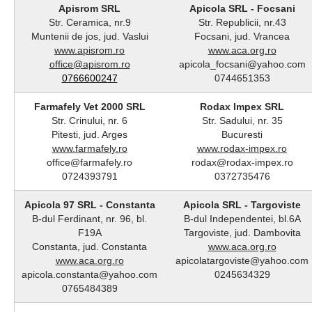
Apisrom SRL
Apicola SRL - Focsani
Str. Ceramica, nr.9
Str. Republicii, nr.43
Muntenii de jos, jud. Vaslui
Focsani, jud. Vrancea
www.apisrom.ro
www.aca.org.ro
office@apisrom.ro
apicola_focsani@yahoo.com
0766600247
0744651353
Farmafely Vet 2000 SRL
Rodax Impex SRL
Str. Crinului, nr. 6
Str. Sadului, nr. 35
Pitesti, jud. Arges
Bucuresti
www.farmafely.ro
www.rodax-impex.ro
office@farmafely.ro
rodax@rodax-impex.ro
0724393791
0372735476
Apicola 97 SRL - Constanta
Apicola SRL - Targoviste
B-dul Ferdinant, nr. 96, bl.
B-dul Independentei, bl.6A
F19A
Targoviste, jud. Dambovita
Constanta, jud. Constanta
www.aca.org.ro
www.aca.org.ro
apicolatargoviste@yahoo.com
apicola.constanta@yahoo.com
0245634329
0765484389