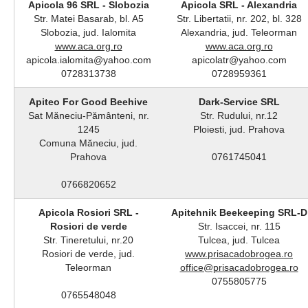
Apicola 96 SRL - Slobozia
Apicola SRL - Alexandria
Str. Matei Basarab, bl. A5
Str. Libertatii, nr. 202, bl. 328
Slobozia, jud. Ialomita
Alexandria, jud. Teleorman
www.aca.org.ro
www.aca.org.ro
apicola.ialomita@yahoo.com
apicolatr@yahoo.com
0728313738
0728959361
Apiteo For Good Beehive
Dark-Service SRL
Sat Măneciu-Pământeni, nr.
Str. Rudului, nr.12
1245
Ploiesti, jud. Prahova
Comuna Măneciu, jud.
Prahova
0761745041
0766820652
Apicola Rosiori SRL -
Apitehnik Beekeeping SRL-D
Rosiori de verde
Str. Isaccei, nr. 115
Str. Tineretului, nr.20
Tulcea, jud. Tulcea
Rosiori de verde, jud.
www.prisacadobrogea.ro
Teleorman
office@prisacadobrogea.ro
0755805775
0765548048