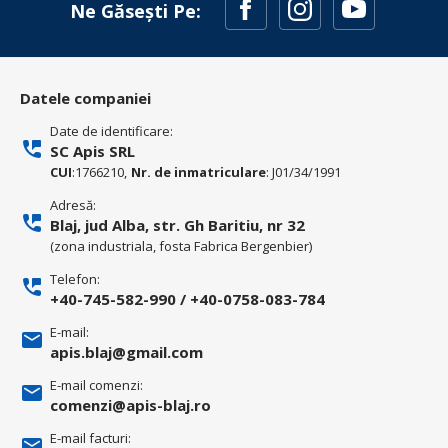
Ne Găsești Pe:
Datele companiei
Date de identificare:
SC Apis SRL
CUI
:1766210,
Nr. de inmatriculare
: J01/34/1991
Adresă:
Blaj, jud Alba, str. Gh Baritiu, nr 32
(zona industriala, fosta Fabrica Bergenbier)
Telefon:
+40-745-582-990
/
+40-0758-083-784
E-mail:
apis.blaj@gmail.com
E-mail comenzi:
comenzi@apis-blaj.ro
E-mail facturi: