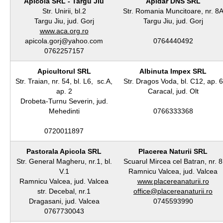
Apicola SRL - Targu Jiu
Apidar DNS SRL
Str. Unirii, bl.2
Str. Romania Muncitoare, nr. 8
Targu Jiu, jud. Gorj
Targu Jiu, jud. Gorj
www.aca.org.ro
apicola.gorj@yahoo.com
0764440492
0762257157
Apicultorul SRL
Albinuta Impex SRL
Str. Traian, nr. 54, bl. L6, sc.A,
Str. Dragos Voda, bl. C12, ap. 6
ap. 2
Caracal, jud. Olt
Drobeta-Turnu Severin, jud.
Mehedinti
0766333368
0720011897
Pastorala Apicola SRL
Placerea Naturii SRL
Str. General Magheru, nr.1, bl.
Scuarul Mircea cel Batran, nr. 8
V.1
Ramnicu Valcea, jud. Valcea
Ramnicu Valcea, jud. Valcea
www.placereanaturii.ro
str. Decebal, nr.1
office@placereanaturii.ro
Dragasani, jud. Valcea
0745593990
0767730043