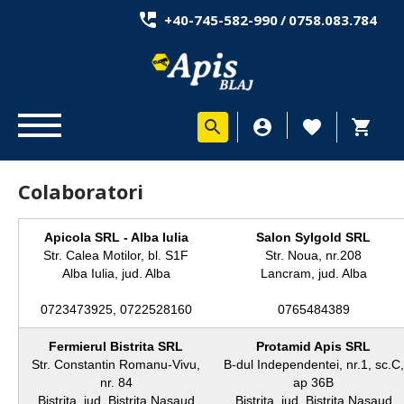
+40-745-582-990
/
0758.083.784
Colaboratori
Apicola SRL - Alba Iulia
Salon Sylgold SRL
Str. Calea Motilor, bl. S1F
Str. Noua, nr.208
Alba Iulia, jud. Alba
Lancram, jud. Alba
0723473925, 0722528160
0765484389
Fermierul Bistrita SRL
Protamid Apis SRL
Str. Constantin Romanu-Vivu,
B-dul Independentei, nr.1, sc.C,
nr. 84
ap 36B
Bistrita, jud. Bistrita Nasaud
Bistrita, jud. Bistrita Nasaud