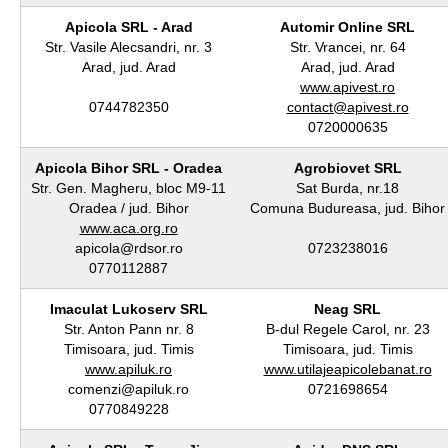
Apicola SRL - Arad
Automir Online SRL
Str. Vasile Alecsandri, nr. 3
Str. Vrancei, nr. 64
Arad, jud. Arad
Arad, jud. Arad
www.apivest.ro
0744782350
contact@apivest.ro
0720000635
Apicola Bihor SRL - Oradea
Agrobiovet SRL
Str. Gen. Magheru, bloc M9-11
Sat Burda, nr.18
Oradea / jud. Bihor
Comuna Budureasa, jud. Bihor
www.aca.org.ro
apicola@rdsor.ro
0723238016
0770112887
Imaculat Lukoserv SRL
Neag SRL
Str. Anton Pann nr. 8
B-dul Regele Carol, nr. 23
Timisoara, jud. Timis
Timisoara, jud. Timis
www.apiluk.ro
www.utilajeapicolebanat.ro
comenzi@apiluk.ro
0721698654
0770849228