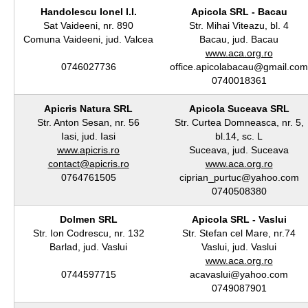
Handolescu Ionel I.I.
Apicola SRL - Bacau
Sat Vaideeni, nr. 890
Str. Mihai Viteazu, bl. 4
Comuna Vaideeni, jud. Valcea
Bacau, jud. Bacau
www.aca.org.ro
0746027736
office.apicolabacau@gmail.com
0740018361
Apicris Natura SRL
Apicola Suceava SRL
Str. Anton Sesan, nr. 56
Str. Curtea Domneasca, nr. 5,
Iasi, jud. Iasi
bl.14, sc. L
www.apicris.ro
Suceava, jud. Suceava
contact@apicris.ro
www.aca.org.ro
0764761505
ciprian_purtuc@yahoo.com
0740508380
Dolmen SRL
Apicola SRL - Vaslui
Str. Ion Codrescu, nr. 132
Str. Stefan cel Mare, nr.74
Barlad, jud. Vaslui
Vaslui, jud. Vaslui
www.aca.org.ro
0744597715
acavaslui@yahoo.com
0749087901