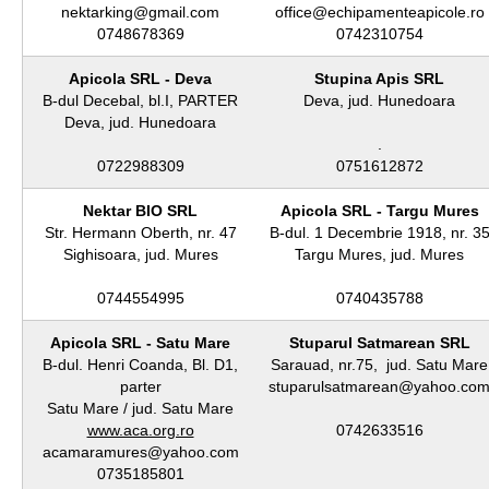
nektarking@gmail.com
office@echipamenteapicole.ro
0748678369
0742310754
Apicola SRL - Deva
Stupina Apis SRL
B-dul Decebal, bl.I, PARTER
Deva, jud. Hunedoara
Deva, jud. Hunedoara
.
0722988309
0751612872
Nektar BIO SRL
Apicola SRL - Targu Mures
Str. Hermann Oberth, nr. 47
B-dul. 1 Decembrie 1918, nr. 3
Sighisoara, jud. Mures
Targu Mures, jud. Mures
0744554995
0740435788
Apicola SRL - Satu Mare
Stuparul Satmarean SRL
B-dul. Henri Coanda, Bl. D1,
Sarauad, nr.75, jud. Satu Mare
parter
stuparulsatmarean@yahoo.co
Satu Mare / jud. Satu Mare
www.aca.org.ro
0742633516
acamaramures@yahoo.com
0735185801