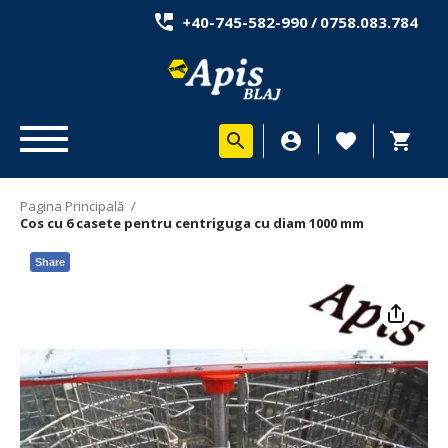
+40-745-582-990
/
0758.083.784
Pagina Principală
/
Cos cu 6 casete pentru centriguga cu diam 1000 mm
Share