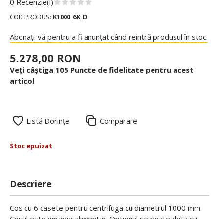
0 Recenzie(i)
COD PRODUS:
K1000_6K_D
Abonați-vă pentru a fi anunțat când reintră produsul în stoc.
5.278,00 RON
Veți câștiga 105 Puncte de fidelitate pentru acest
articol
Listă Dorințe
Comparare
Stoc epuizat
Descriere
Cos cu 6 casete pentru centrifuga cu diametrul 1000 mm
Cosul este din inox alimentar. Optional se poate dota cu