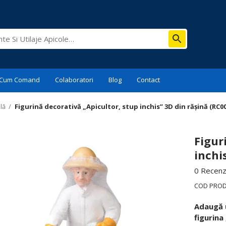
Cum Comand
Colaboratori
Blog
Contact
lă
/
Figurină decorativă „Apicultor, stup inchis” 3D din rășină (RC00
Figur
inchi
0 Recenzi
COD PRO
Adaugă u
figurina