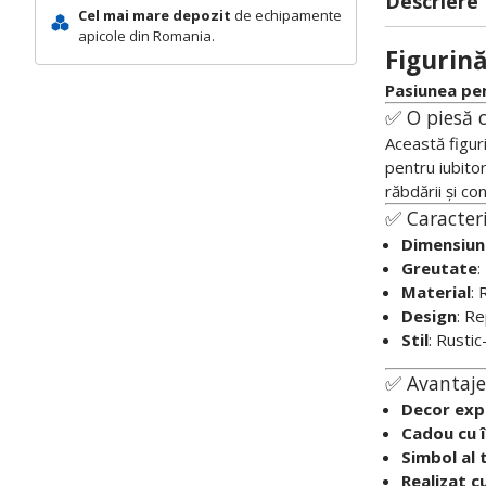
Descriere
Cel mai mare depozit
de echipamente
apicole din Romania.
Figurină
Pasiunea pen
✅ O piesă c
Această figur
pentru iubitor
răbdării și co
✅ Caracteri
Dimensiun
Greutate
:
Material
: 
Design
: Re
Stil
: Rusti
✅ Avantaje
Decor exp
Cadou cu 
Simbol al t
Realizat cu