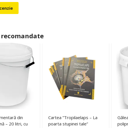
ecenzie
 recomandate
imentară din
Cartea ”Tropilaelaps – La
Gălea
ă – 20 litri, cu
poarta stupinei tale”
polipr