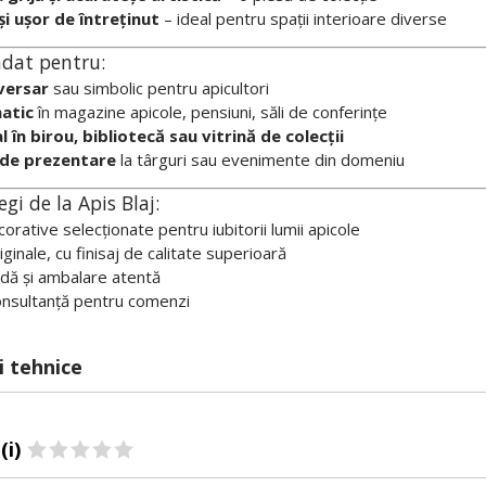
și ușor de întreținut
– ideal pentru spații interioare diverse
dat pentru:
versar
sau simbolic pentru apicultori
atic
în magazine apicole, pensiuni, săli de conferințe
 în birou, bibliotecă sau vitrină de colecții
 de prezentare
la târguri sau evenimente din domeniu
gi de la Apis Blaj:
orative selecționate pentru iubitorii lumii apicole
ginale, cu finisaj de calitate superioară
idă și ambalare atentă
onsultanță pentru comenzi
i tehnice
(i)