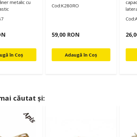
âner metalic cu
capac
Cod:K280RO
stic
later
87
Cod:
ON
59,00 RON
26,
ugă în Coș
Adaugă în Coș
 mai căutat și: