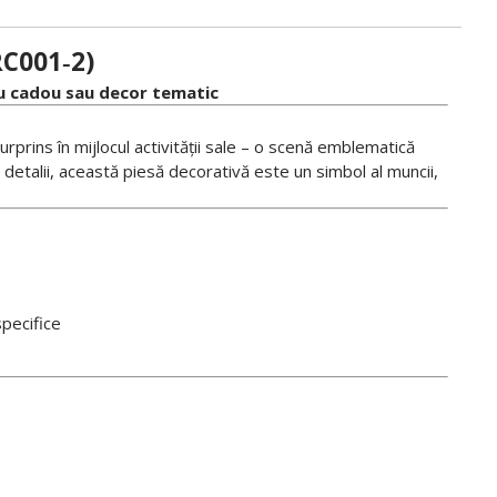
RC001‑2)
ru cadou sau decor tematic
surprins în mijlocul activității sale – o scenă emblematică
la detalii, această piesă decorativă este un simbol al muncii,
specifice