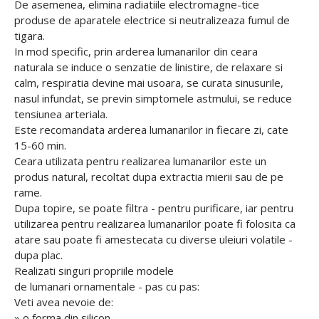
De asemenea, elimina radiatiile electromagne-tice
produse de aparatele electrice si neutralizeaza fumul de
tigara.
In mod specific, prin arderea lumanarilor din ceara
naturala se induce o senzatie de linistire, de relaxare si
calm, respiratia devine mai usoara, se curata sinusurile,
nasul infundat, se previn simptomele astmului, se reduce
tensiunea arteriala.
Este recomandata arderea lumanarilor in fiecare zi, cate
15-60 min.
Ceara utilizata pentru realizarea lumanarilor este un
produs natural, recoltat dupa extractia mierii sau de pe
rame.
Dupa topire, se poate filtra - pentru purificare, iar pentru
utilizarea pentru realizarea lumanarilor poate fi folosita ca
atare sau poate fi amestecata cu diverse uleiuri volatile -
dupa plac.
Realizati singuri propriile modele
de lumanari ornamentale - pas cu pas:
Veti avea nevoie de:
» o forma din silicon,