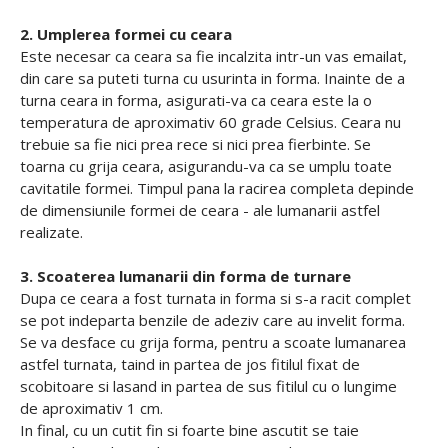
2. Umplerea formei cu ceara
Este necesar ca ceara sa fie incalzita intr-un vas emailat,
din care sa puteti turna cu usurinta in forma. Inainte de a
turna ceara in forma, asigurati-va ca ceara este la o
temperatura de aproximativ 60 grade Celsius. Ceara nu
trebuie sa fie nici prea rece si nici prea fierbinte. Se
toarna cu grija ceara, asigurandu-va ca se umplu toate
cavitatile formei. Timpul pana la racirea completa depinde
de dimensiunile formei de ceara - ale lumanarii astfel
realizate.
3. Scoaterea lumanarii din forma de turnare
Dupa ce ceara a fost turnata in forma si s-a racit complet
se pot indeparta benzile de adeziv care au invelit forma.
Se va desface cu grija forma, pentru a scoate lumanarea
astfel turnata, taind in partea de jos fitilul fixat de
scobitoare si lasand in partea de sus fitilul cu o lungime
de aproximativ 1 cm.
In final, cu un cutit fin si foarte bine ascutit se taie