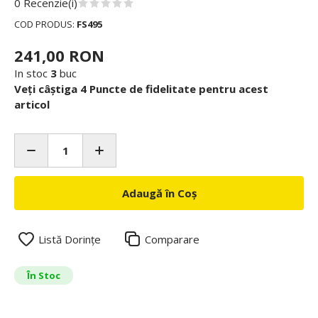
0 Recenzie(i)
COD PRODUS:
FS495
241,00 RON
In stoc
3
buc
Veți câștiga 4 Puncte de fidelitate pentru acest
articol
Adaugă în Coș
Listă Dorințe
Comparare
În Stoc