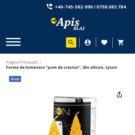
+40-745-582-990
/
0758.083.784
Pagina Principală
/
Forma de lumanare "pom de craciun", din silicon, Lyson
Share