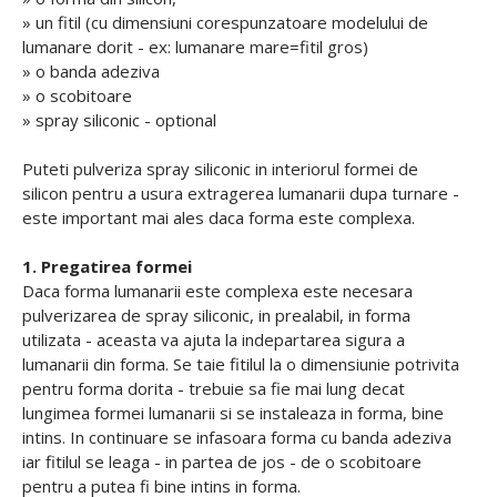
» un fitil (cu dimensiuni corespunzatoare modelului de
lumanare dorit - ex: lumanare mare=fitil gros)
» o banda adeziva
» o scobitoare
» spray siliconic - optional
Puteti pulveriza spray siliconic in interiorul formei de
silicon pentru a usura extragerea lumanarii dupa turnare -
este important mai ales daca forma este complexa.
1. Pregatirea formei
Daca forma lumanarii este complexa este necesara
pulverizarea de spray siliconic, in prealabil, in forma
utilizata - aceasta va ajuta la indepartarea sigura a
lumanarii din forma. Se taie fitilul la o dimensiunie potrivita
pentru forma dorita - trebuie sa fie mai lung decat
lungimea formei lumanarii si se instaleaza in forma, bine
intins. In continuare se infasoara forma cu banda adeziva
iar fitilul se leaga - in partea de jos - de o scobitoare
pentru a putea fi bine intins in forma.