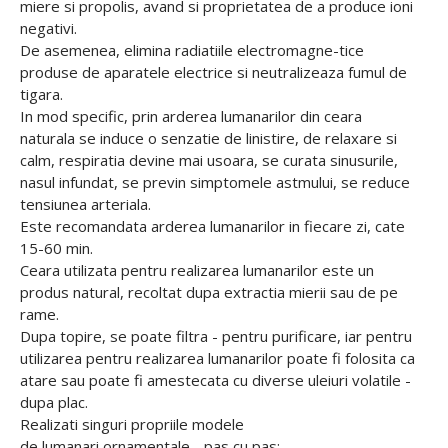
miere si propolis, avand si proprietatea de a produce ioni
negativi.
De asemenea, elimina radiatiile electromagne-tice
produse de aparatele electrice si neutralizeaza fumul de
tigara.
In mod specific, prin arderea lumanarilor din ceara
naturala se induce o senzatie de linistire, de relaxare si
calm, respiratia devine mai usoara, se curata sinusurile,
nasul infundat, se previn simptomele astmului, se reduce
tensiunea arteriala.
Este recomandata arderea lumanarilor in fiecare zi, cate
15-60 min.
Ceara utilizata pentru realizarea lumanarilor este un
produs natural, recoltat dupa extractia mierii sau de pe
rame.
Dupa topire, se poate filtra - pentru purificare, iar pentru
utilizarea pentru realizarea lumanarilor poate fi folosita ca
atare sau poate fi amestecata cu diverse uleiuri volatile -
dupa plac.
Realizati singuri propriile modele
de lumanari ornamentale - pas cu pas: