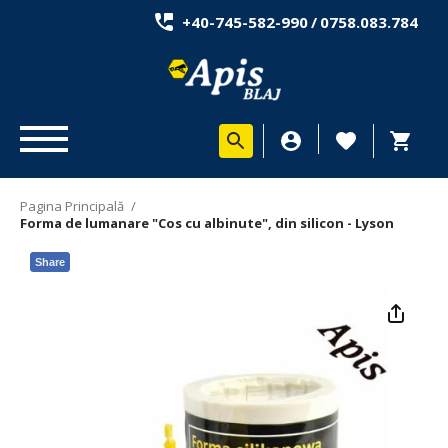
+40-745-582-990
/
0758.083.784
Pagina Principală
/
Forma de lumanare "Cos cu albinute", din silicon - Lyson
Share