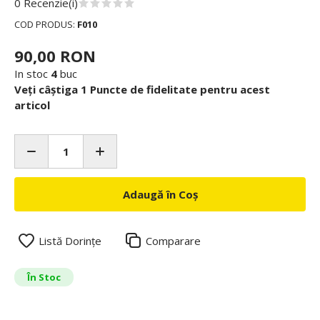
0 Recenzie(i)
COD PRODUS:
F010
90,00 RON
In stoc
4
buc
Veți câștiga 1 Puncte de fidelitate pentru acest
articol
Adaugă în Coș
Listă Dorințe
Comparare
În Stoc