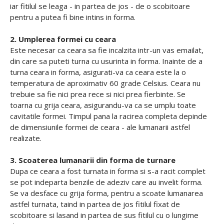
iar fitilul se leaga - in partea de jos - de o scobitoare
pentru a putea fi bine intins in forma.
2. Umplerea formei cu ceara
Este necesar ca ceara sa fie incalzita intr-un vas emailat,
din care sa puteti turna cu usurinta in forma. Inainte de a
turna ceara in forma, asigurati-va ca ceara este la o
temperatura de aproximativ 60 grade Celsius. Ceara nu
trebuie sa fie nici prea rece si nici prea fierbinte. Se
toarna cu grija ceara, asigurandu-va ca se umplu toate
cavitatile formei. Timpul pana la racirea completa depinde
de dimensiunile formei de ceara - ale lumanarii astfel
realizate.
3. Scoaterea lumanarii din forma de turnare
Dupa ce ceara a fost turnata in forma si s-a racit complet
se pot indeparta benzile de adeziv care au invelit forma.
Se va desface cu grija forma, pentru a scoate lumanarea
astfel turnata, taind in partea de jos fitilul fixat de
scobitoare si lasand in partea de sus fitilul cu o lungime