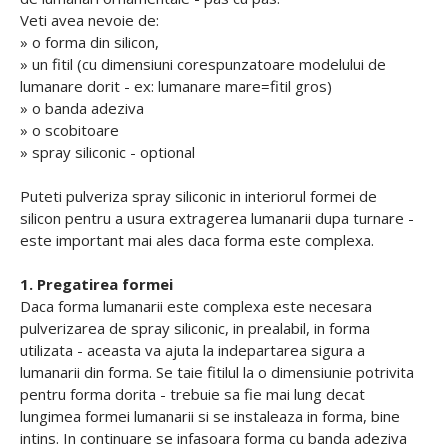
Veti avea nevoie de:
» o forma din silicon,
» un fitil (cu dimensiuni corespunzatoare modelului de
lumanare dorit - ex: lumanare mare=fitil gros)
» o banda adeziva
» o scobitoare
» spray siliconic - optional
Puteti pulveriza spray siliconic in interiorul formei de
silicon pentru a usura extragerea lumanarii dupa turnare -
este important mai ales daca forma este complexa.
1. Pregatirea formei
Daca forma lumanarii este complexa este necesara
pulverizarea de spray siliconic, in prealabil, in forma
utilizata - aceasta va ajuta la indepartarea sigura a
lumanarii din forma. Se taie fitilul la o dimensiunie potrivita
pentru forma dorita - trebuie sa fie mai lung decat
lungimea formei lumanarii si se instaleaza in forma, bine
intins. In continuare se infasoara forma cu banda adeziva