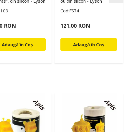
ras", din silicon - Lyson
ou din silicon - Lyson
F109
Cod:FS74
00 RON
121,00 RON
Adaugă în Coș
Adaugă în Coș