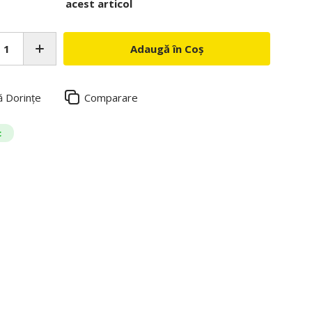
acest articol
Adaugă în Coș
ă Dorințe
Comparare
c