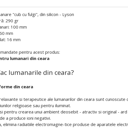
are "cub cu fulgi", din silicon - Lyson
ră: 290 gr
manari: 100 mm
 60 mm
dat: 16 mm
mandate pentru acest produs:
ntru lumanari din ceara
ac lumanarile din ceara?
forme din ceara
relaxante si terapeutice ale lumanarilor din ceara sunt cunoscute d
unilor religioase sau pentru iluminat.
 si pentru crearea unui ambient deosebit - atractiv si original - ar
de a produce ioni negativi.
elimina radiatiile electromagne-tice produse de aparatele electri