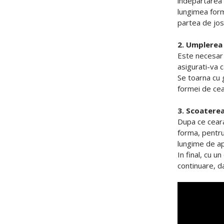
indepartarea s
lungimea forme
partea de jos 
2. Umplerea
Este necesar c
asigurati-va c
Se toarna cu 
formei de cear
3. Scoaterea
Dupa ce ceara
forma, pentru 
lungime de ap
In final, cu u
continuare, d