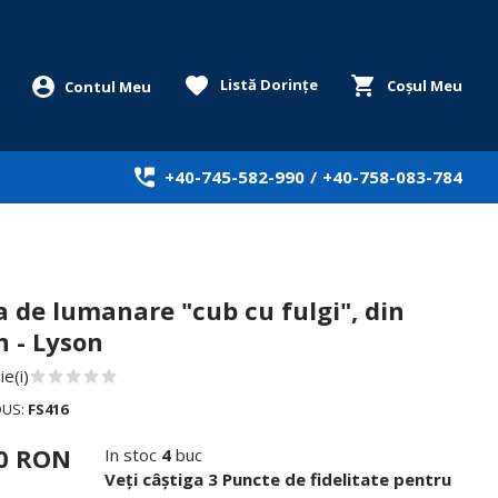
Listă Dorințe
Coșul Meu
+40-745-582-990
/
+40-758-083-784
 de lumanare "cub cu fulgi", din
n - Lyson
e(i)
DUS:
FS416
00 RON
In stoc
4
buc
Veți câștiga 3 Puncte de fidelitate pentru