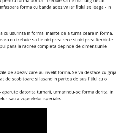
ita pentru forma dorita - trebuie sa fie mai lung decat
infasoara forma cu banda adeziva iar fitilul se leaga - in
na cu usurinta in forma. Inainte de a turna ceara in forma,
a nu trebuie sa fie nici prea rece si nici prea fierbinte.
mpul pana la racirea completa depinde de dimensiunile
ile de adeziv care au invelit forma. Se va desface cu grija
at de scobitoare si lasand in partea de sus fitilul cu o
a - aparute datorita turnarii, urmarindu-se forma dorita. In
lor sau a vopselelor speciale.