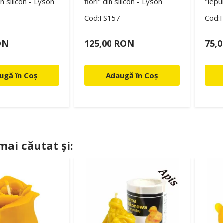
n silicon - Lyson
flori" din silicon - Lyson
"iepu
Cod:FS157
Cod:
ON
125,00 RON
75,
ugă în Coș
Adaugă în Coș
 mai căutat și: