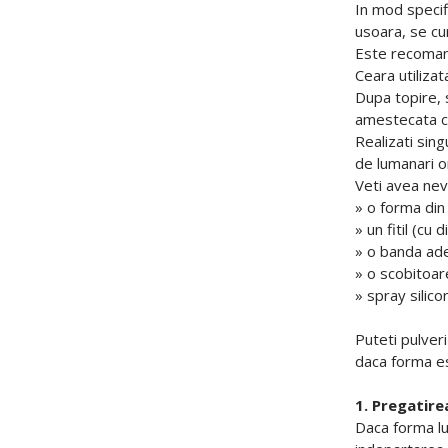
In mod specifi
usoara, se cu
Este recomand
Ceara utiliza
Dupa topire, s
amestecata cu 
Realizati sin
de lumanari o
Veti avea nev
» o forma din 
» un fitil (c
» o banda ad
» o scobitoar
» spray silico
Puteti pulveri
daca forma e
1. Pregatire
Daca forma lum