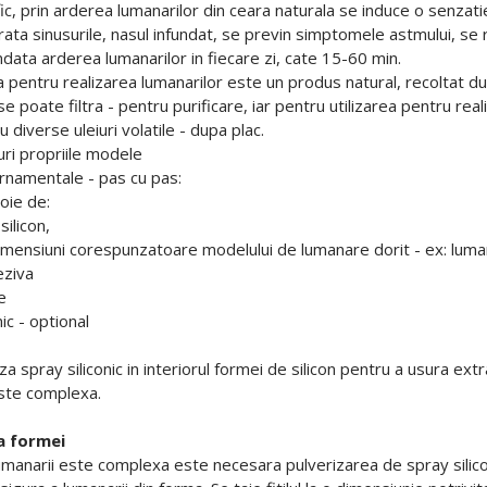
c, prin arderea lumanarilor din ceara naturala se induce o senzatie 
rata sinusurile, nasul infundat, se previn simptomele astmului, se 
ata arderea lumanarilor in fiecare zi, cate 15-60 min.
ta pentru realizarea lumanarilor este un produs natural, recoltat d
e poate filtra - pentru purificare, iar pentru utilizarea pentru real
diverse uleiuri volatile - dupa plac.
guri propriile modele
rnamentale - pas cu pas:
oie de:
silicon,
u dimensiuni corespunzatoare modelului de lumanare dorit - ex: luma
eziva
e
nic - optional
za spray siliconic in interiorul formei de silicon pentru a usura e
ste complexa.
a formei
anarii este complexa este necesara pulverizarea de spray siliconic,