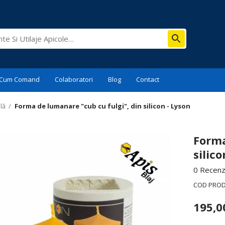
Cum Comand
Colaboratori
Blog
Contact
lă
/
Forma de lumanare "cub cu fulgi", din silicon - Lyson
Forma
silico
0 Recenzi
COD PRO
195,