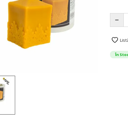
List
În Sto