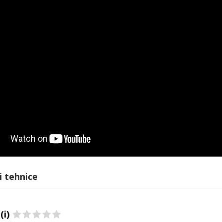
i tehnice
(i)