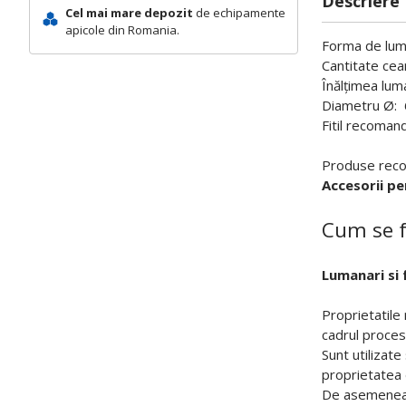
Descriere
Cel mai mare depozit
de echipamente
apicole din Romania.
Forma de luman
Cantitate cea
Înălțimea lu
Diametru Ø:
Fitil recoman
Produse reco
Accesorii pe
Cum se f
Lumanari si 
Proprietatile 
cadrul procesi
Sunt utilizate
proprietatea 
De asemenea, 