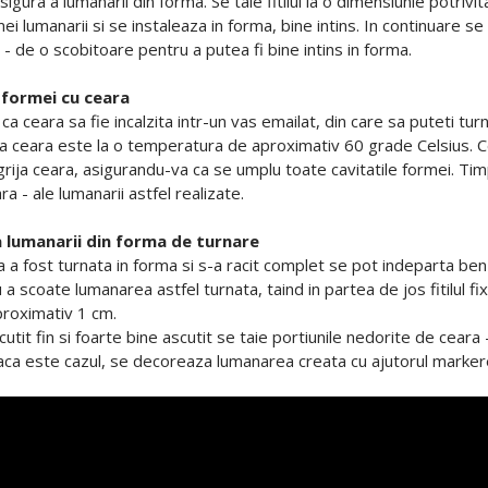
igura a lumanarii din forma. Se taie fitilul la o dimensiunie potriv
i lumanarii si se instaleaza in forma, bine intins. In continuare se 
- de o scobitoare pentru a putea fi bine intins in forma.
 formei cu ceara
a ceara sa fie incalzita intr-un vas emailat, din care sa puteti tur
a ceara este la o temperatura de aproximativ 60 grade Celsius. Cear
grija ceara, asigurandu-va ca se umplu toate cavitatile formei. Ti
a - ale lumanarii astfel realizate.
 lumanarii din forma de turnare
 a fost turnata in forma si s-a racit complet se pot indeparta benz
a scoate lumanarea astfel turnata, taind in partea de jos fitilul fix
roximativ 1 cm.
n cutit fin si foarte bine ascutit se taie portiunile nedorite de cear
aca este cazul, se decoreaza lumanarea creata cu ajutorul markere