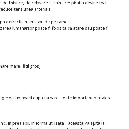
de linistire, de relaxare si calm, respiratia devine mai
reduce tensiunea arteriala.
upa extractia mierii sau de pe rame.
izarea lumanarilor poate fi folosita ca atare sau poate fi
nare mare=fitil gros)
xtragerea lumanarii dupa turnare - este important mai ales
 in prealabil, in forma utilizata - aceasta va ajuta la