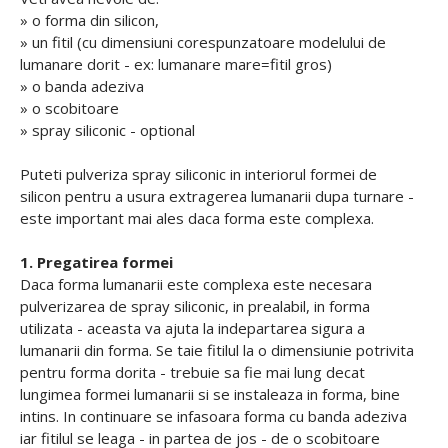
» o forma din silicon,
» un fitil (cu dimensiuni corespunzatoare modelului de
lumanare dorit - ex: lumanare mare=fitil gros)
» o banda adeziva
» o scobitoare
» spray siliconic - optional
Puteti pulveriza spray siliconic in interiorul formei de
silicon pentru a usura extragerea lumanarii dupa turnare -
este important mai ales daca forma este complexa.
1. Pregatirea formei
Daca forma lumanarii este complexa este necesara
pulverizarea de spray siliconic, in prealabil, in forma
utilizata - aceasta va ajuta la indepartarea sigura a
lumanarii din forma. Se taie fitilul la o dimensiunie potrivita
pentru forma dorita - trebuie sa fie mai lung decat
lungimea formei lumanarii si se instaleaza in forma, bine
intins. In continuare se infasoara forma cu banda adeziva
iar fitilul se leaga - in partea de jos - de o scobitoare