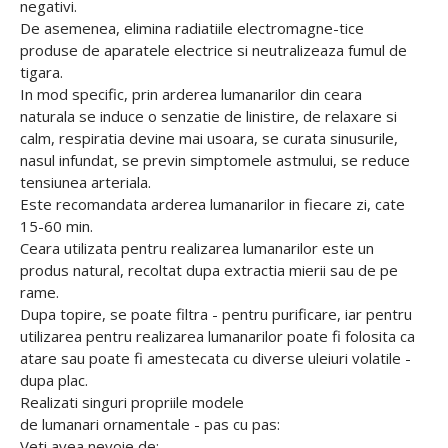
negativi.
De asemenea, elimina radiatiile electromagne-tice
produse de aparatele electrice si neutralizeaza fumul de
tigara.
In mod specific, prin arderea lumanarilor din ceara
naturala se induce o senzatie de linistire, de relaxare si
calm, respiratia devine mai usoara, se curata sinusurile,
nasul infundat, se previn simptomele astmului, se reduce
tensiunea arteriala.
Este recomandata arderea lumanarilor in fiecare zi, cate
15-60 min.
Ceara utilizata pentru realizarea lumanarilor este un
produs natural, recoltat dupa extractia mierii sau de pe
rame.
Dupa topire, se poate filtra - pentru purificare, iar pentru
utilizarea pentru realizarea lumanarilor poate fi folosita ca
atare sau poate fi amestecata cu diverse uleiuri volatile -
dupa plac.
Realizati singuri propriile modele
de lumanari ornamentale - pas cu pas:
Veti avea nevoie de: