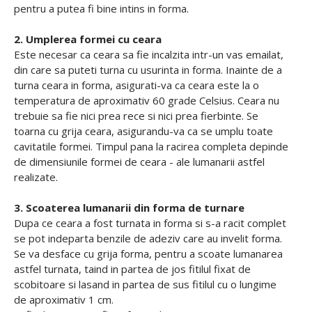
pentru a putea fi bine intins in forma.
2. Umplerea formei cu ceara
Este necesar ca ceara sa fie incalzita intr-un vas emailat,
din care sa puteti turna cu usurinta in forma. Inainte de a
turna ceara in forma, asigurati-va ca ceara este la o
temperatura de aproximativ 60 grade Celsius. Ceara nu
trebuie sa fie nici prea rece si nici prea fierbinte. Se
toarna cu grija ceara, asigurandu-va ca se umplu toate
cavitatile formei. Timpul pana la racirea completa depinde
de dimensiunile formei de ceara - ale lumanarii astfel
realizate.
3. Scoaterea lumanarii din forma de turnare
Dupa ce ceara a fost turnata in forma si s-a racit complet
se pot indeparta benzile de adeziv care au invelit forma.
Se va desface cu grija forma, pentru a scoate lumanarea
astfel turnata, taind in partea de jos fitilul fixat de
scobitoare si lasand in partea de sus fitilul cu o lungime
de aproximativ 1 cm.