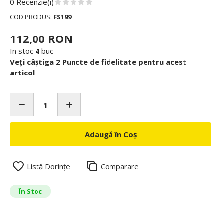
0 Recenzie(i)
COD PRODUS:
FS199
112,00 RON
In stoc
4
buc
Veți câștiga 2 Puncte de fidelitate pentru acest
articol
Adaugă în Coș
Listă Dorințe
Comparare
În Stoc