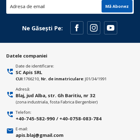
Mă Abonez
Ne Găsești Pe:
Datele companiei
Date de identificare:
SC Apis SRL
CUI
:1766210,
Nr. de inmatriculare
: J01/34/1991
Adresă:
Blaj, jud Alba, str. Gh Baritiu, nr 32
(zona industriala, fosta Fabrica Bergenbier)
Telefon:
+40-745-582-990
/
+40-0758-083-784
E-mail:
apis.blaj@gmail.com