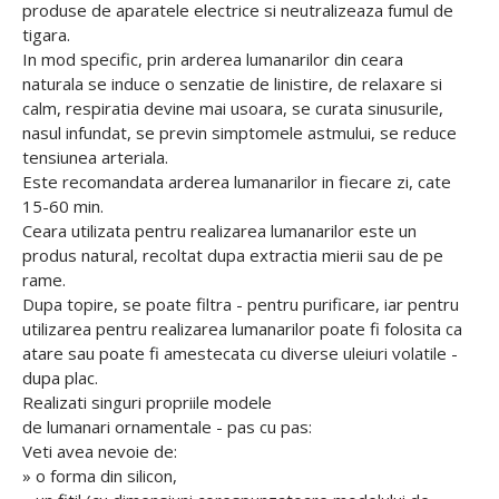
produse de aparatele electrice si neutralizeaza fumul de
tigara.
In mod specific, prin arderea lumanarilor din ceara
naturala se induce o senzatie de linistire, de relaxare si
calm, respiratia devine mai usoara, se curata sinusurile,
nasul infundat, se previn simptomele astmului, se reduce
tensiunea arteriala.
Este recomandata arderea lumanarilor in fiecare zi, cate
15-60 min.
Ceara utilizata pentru realizarea lumanarilor este un
produs natural, recoltat dupa extractia mierii sau de pe
rame.
Dupa topire, se poate filtra - pentru purificare, iar pentru
utilizarea pentru realizarea lumanarilor poate fi folosita ca
atare sau poate fi amestecata cu diverse uleiuri volatile -
dupa plac.
Realizati singuri propriile modele
de lumanari ornamentale - pas cu pas:
Veti avea nevoie de:
» o forma din silicon,