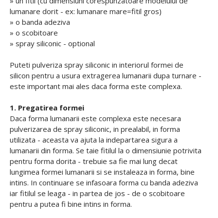
» un fitil (cu dimensiuni corespunzatoare modelului de
lumanare dorit - ex: lumanare mare=fitil gros)
» o banda adeziva
» o scobitoare
» spray siliconic - optional
Puteti pulveriza spray siliconic in interiorul formei de
silicon pentru a usura extragerea lumanarii dupa turnare -
este important mai ales daca forma este complexa.
1. Pregatirea formei
Daca forma lumanarii este complexa este necesara
pulverizarea de spray siliconic, in prealabil, in forma
utilizata - aceasta va ajuta la indepartarea sigura a
lumanarii din forma. Se taie fitilul la o dimensiunie potrivita
pentru forma dorita - trebuie sa fie mai lung decat
lungimea formei lumanarii si se instaleaza in forma, bine
intins. In continuare se infasoara forma cu banda adeziva
iar fitilul se leaga - in partea de jos - de o scobitoare
pentru a putea fi bine intins in forma.