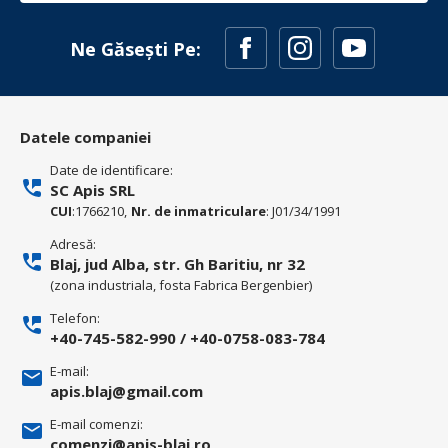
Ne Găsești Pe:
Datele companiei
Date de identificare:
SC Apis SRL
CUI
:1766210,
Nr. de inmatriculare
: J01/34/1991
Adresă:
Blaj, jud Alba, str. Gh Baritiu, nr 32
(zona industriala, fosta Fabrica Bergenbier)
Telefon:
+40-745-582-990
/
+40-0758-083-784
E-mail:
apis.blaj@gmail.com
E-mail comenzi:
comenzi@apis-blaj.ro