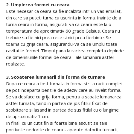
2. Umplerea formei cu ceara
Este necesar ca ceara sa fie incalzita intr-un vas emailat,
din care sa puteti turna cu usurinta in forma. Inainte de a
turna ceara in forma, asigurati-va ca ceara este la o
temperatura de aproximativ 60 grade Celsius. Ceara nu
trebuie sa fie nici prea rece si nici prea fierbinte. Se
toarna cu grija ceara, asigurandu-va ca se umplu toate
cavitatile formei. Timpul pana la racirea completa depinde
de dimensiunile formei de ceara - ale lumanarii astfel
realizate.
3. Scoaterea lumanarii din forma de turnare
Dupa ce ceara a fost turnata in forma si s-a racit complet
se pot indeparta benzile de adeziv care au invelit forma.
Se va desface cu grija forma, pentru a scoate lumanarea
astfel turnata, taind in partea de jos fitilul fixat de
scobitoare si lasand in partea de sus fitilul cu o lungime
de aproximativ 1 cm.
In final, cu un cutit fin si foarte bine ascutit se taie
portiunile nedorite de ceara - aparute datorita turnarii,