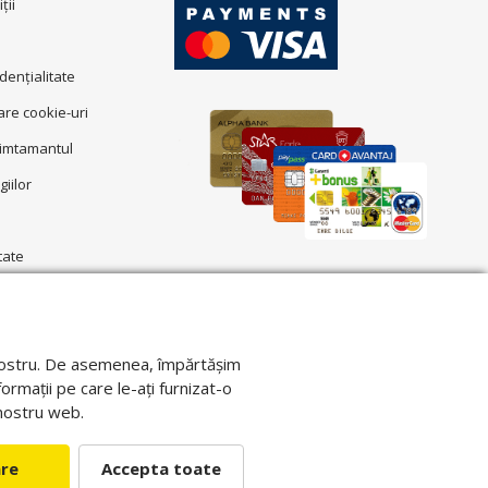
ţii
idenţialitate
zare cookie-uri
simtamantul
giilor
tate
ul nostru. De asemenea, împărtășim
formații pe care le-ați furnizat-o
l nostru web.
are
Accepta toate