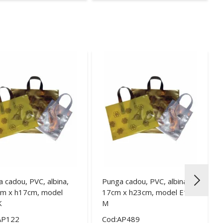
 cadou, PVC, albina,
Punga cadou, PVC, albina,
cm x h17cm, model
17cm x h23cm, model E17
K
M
AP122
Cod:AP489