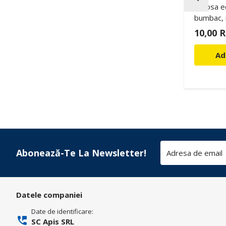
iva pt. borcan
Punga cadou, PVC, albina,
Sacosa ec
15.5cm x h17cm, model
bumbac, 
E15 K
0,50 RON
10,00 
 în Coș
Adaugă în Coș
Ad
Abonează-Te La Newsletter!
Datele companiei
Date de identificare:
SC Apis SRL