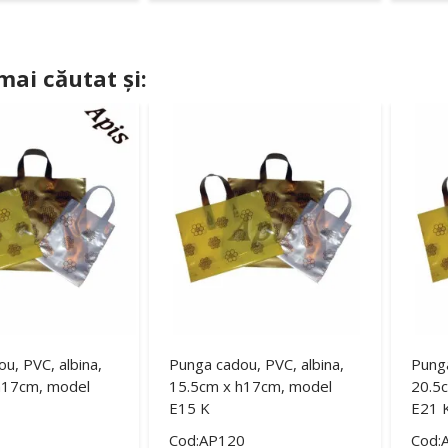
 mai căutat și:
u, PVC, albina,
Punga cadou, PVC, albina,
Punga
h17cm, model
15.5cm x h17cm, model
20.5
E15 K
E21 
1
Cod:AP120
Cod: