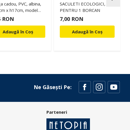
a cadou, PVC, albina,
SACULETI ECOLOGICI,
cm x h17cm, model
PENTRU 1 BORCAN
K
5 RON
7,00 RON
Adaugă în Coș
Adaugă în Coș
Ne Găsești Pe:
Parteneri