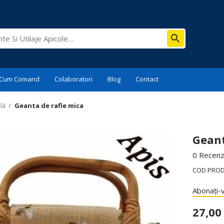
Cum Comand
Colaboratori
Blog
Contact
lă
/
Geanta de rafie mica
Geant
0 Recenzi
COD PRO
Abonați-v
27,0