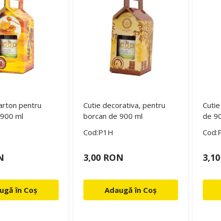
carton pentru
Cutie decorativa, pentru
Cutie
 900 ml
borcan de 900 ml
de 9
Cod:P1H
Cod:
N
3,00 RON
3,1
ugă în Coș
Adaugă în Coș