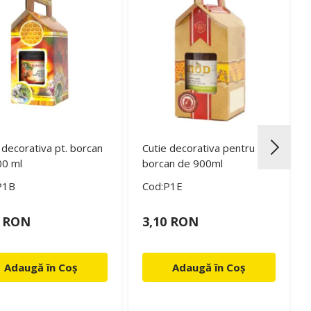
 decorativa pt. borcan
Cutie decorativa pentru
00 ml
borcan de 900ml
P1B
Cod:P1E
0 RON
3,10 RON
Adaugă în Coș
Adaugă în Coș