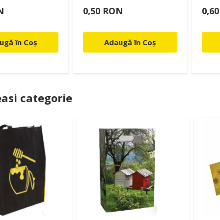
N
0,50 RON
0,6
ugă în Coș
Adaugă în Coș
asi categorie