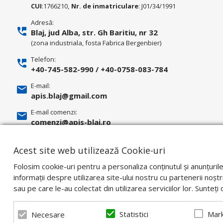
CUI
:1766210,
Nr. de inmatriculare
: J01/34/1991
Adresă:
Blaj, jud Alba, str. Gh Baritiu, nr 32
(zona industriala, fosta Fabrica Bergenbier)
Telefon:
+40-745-582-990
/
+40-0758-083-784
E-mail:
apis.blaj@gmail.com
E-mail comenzi:
comenzi@apis-blaj.ro
E-mail facturi:
facturari@apis-blaj.ro
Acest site web utilizează Cookie-uri
Folosim cookie-uri pentru a personaliza conținutul și anunțuril
informații despre utilizarea site-ului nostru cu partenerii noștri
sau pe care le-au colectat din utilizarea serviciilor lor. Sunteț
Statistici
Mark
Necesare