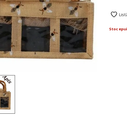
List
Stoc epu