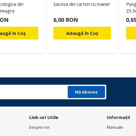
ologica din
Sacosa din carton cu maner
Pung
neagra
23.5
E24 
RON
6,00 RON
0,6
augă în Coș
Adaugă în Coș
Mă Abonez
Link-uri Utile
Informații
Despre noi
Manuale