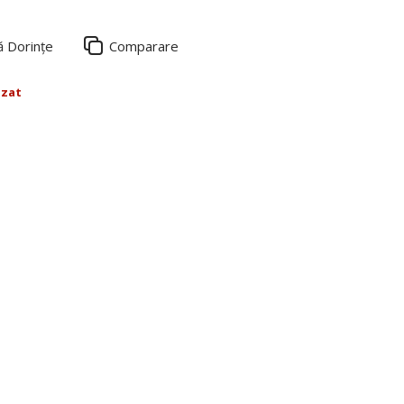
ă Dorințe
Comparare
izat