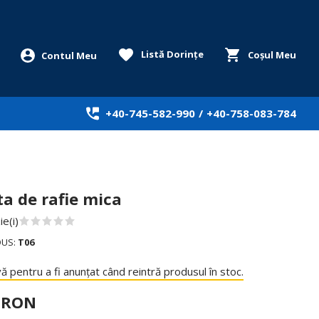
Listă Dorințe
Coșul Meu
+40-745-582-990
/
+40-758-083-784
a de rafie mica
e(i)
DUS:
T06
ă pentru a fi anunțat când reintră produsul în stoc.
0 RON