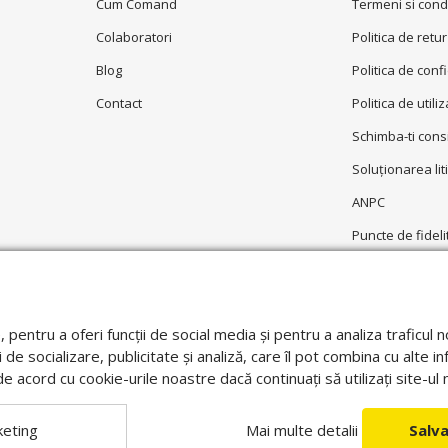
Cum Comand
Termeni si condi
Colaboratori
Politica de retur
Blog
Politica de conf
Contact
Politica de utili
Schimba-ti con
Soluționarea liti
ANPC
Puncte de fideli
Garantie
e, pentru a oferi funcții de social media și pentru a analiza trafic
 de socializare, publicitate și analiză, care îl pot combina cu alte in
i de acord cu cookie-urile noastre dacă continuați să utilizați site-u
eting
Mai multe detalii
Salv