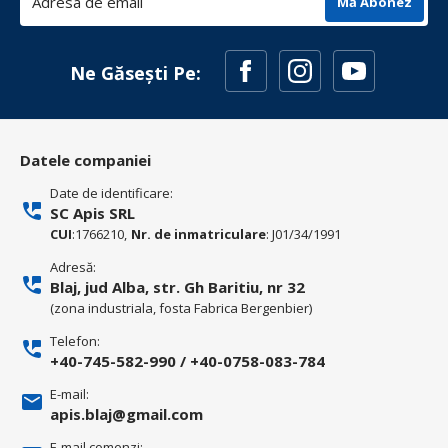
Mă Abonez
Ne Găsești Pe:
Datele companiei
Date de identificare:
SC Apis SRL
CUI
:1766210,
Nr. de inmatriculare
: J01/34/1991
Adresă:
Blaj, jud Alba, str. Gh Baritiu, nr 32
(zona industriala, fosta Fabrica Bergenbier)
Telefon:
+40-745-582-990
/
+40-0758-083-784
E-mail:
apis.blaj@gmail.com
E-mail comenzi: