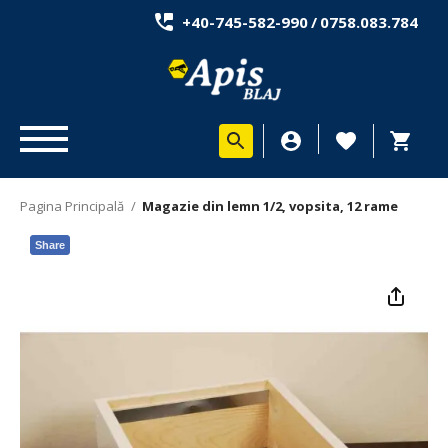
+40-745-582-990
/
0758.083.784
Pagina Principală
/
Magazie din lemn 1/2, vopsita, 12 rame
Share