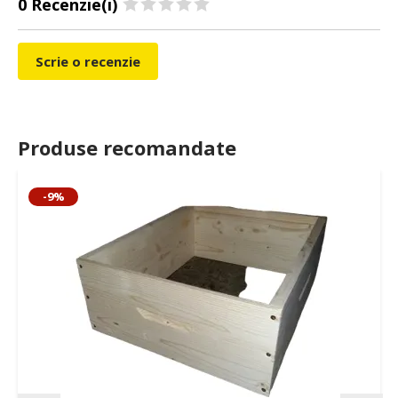
0 Recenzie(i)
Scrie o recenzie
Produse recomandate
-9%