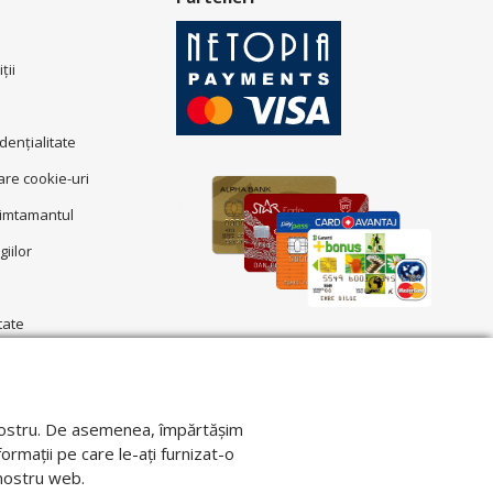
ţii
idenţialitate
zare cookie-uri
simtamantul
giilor
tate
ul nostru. De asemenea, împărtășim
formații pe care le-ați furnizat-o
l nostru web.