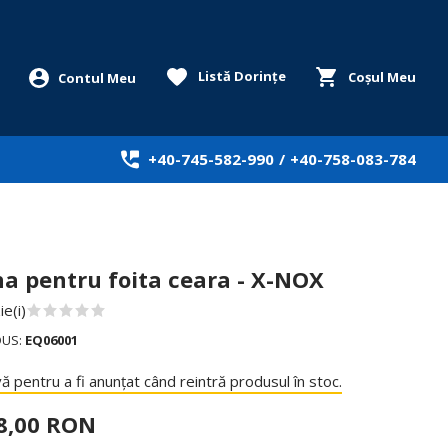
Listă Dorințe
Coșul Meu
+40-745-582-990
/
+40-758-083-784
a pentru foita ceara - X-NOX
e(i)
DUS:
EQ06001
ă pentru a fi anunțat când reintră produsul în stoc.
8,00 RON