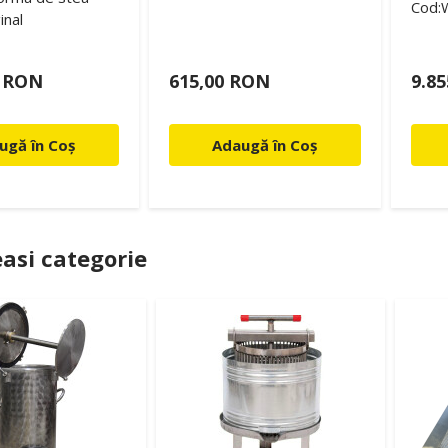
Cod:
inal
0 RON
615,00 RON
9.8
ugă în Coș
Adaugă în Coș
asi categorie