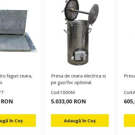
ru faguri ceara,
Presa de ceara electrica si
Presa
ox
pe gaz/foc optional.
77
Cod:1000M
Cod:
0 RON
5.033,00 RON
605
ugă în Coș
Adaugă în Coș