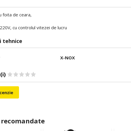
 foita de ceara,
220V, cu controlul vitezei de lucru
i tehnice
r
X-NOX
(i)
ecenzie
 recomandate