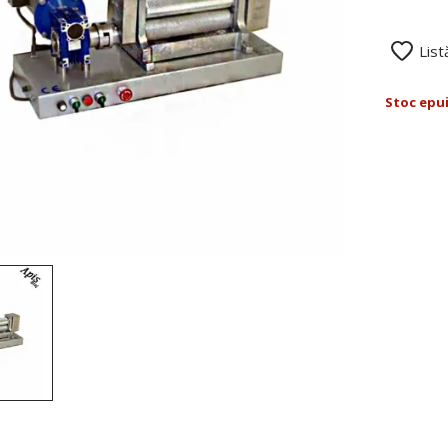
List
Stoc epu