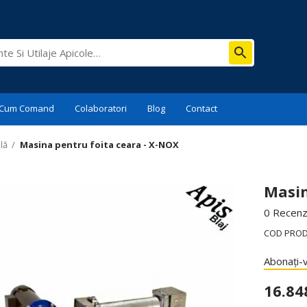
Cum Comand
Colaboratori
Blog
Contact
lă
/
Masina pentru foita ceara - X-NOX
Masin
0 Recenzi
COD PRO
Abonați-v
16.84