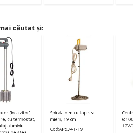
 mai căutat și:
ator (incalzitor)
Spirala pentru topirea
Centr
re, cu termostat,
mierii, 19 cm
Ø100
liaj aluminiu,
12V/
Cod:AP534T-19
 forma de stea -