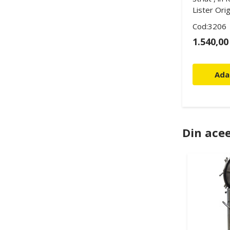
Lister Orig
Cod:3206
ON
4.597,00 RON
1.540,0
n Coș
Adaugă în Coș
Ada
Din acee