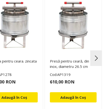
 pentru ceara. zincata
Presă pentru ceară, din
inox, diametru 26.5 cm
AP1278
Cod:AP1319
,00 RON
610,00 RON
Adaugă în Coș
Adaugă în Coș