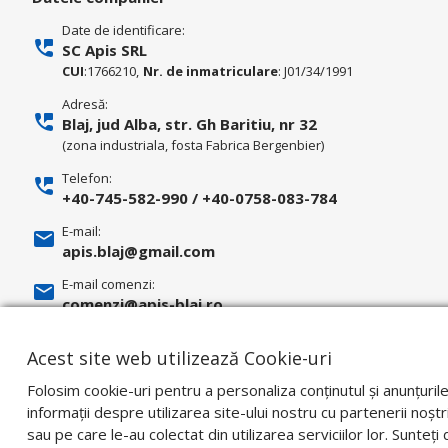
Date de identificare:
SC Apis SRL
CUI
:1766210,
Nr. de inmatriculare
: J01/34/1991
Adresă:
Blaj, jud Alba, str. Gh Baritiu, nr 32
(zona industriala, fosta Fabrica Bergenbier)
Telefon:
+40-745-582-990
/
+40-0758-083-784
E-mail:
apis.blaj@gmail.com
E-mail comenzi:
comenzi@apis-blaj.ro
E-mail facturi:
Acest site web utilizează Cookie-uri
facturari@apis-blaj.ro
Folosim cookie-uri pentru a personaliza conținutul și anunțuril
informații despre utilizarea site-ului nostru cu partenerii noștri
sau pe care le-au colectat din utilizarea serviciilor lor. Sunteț