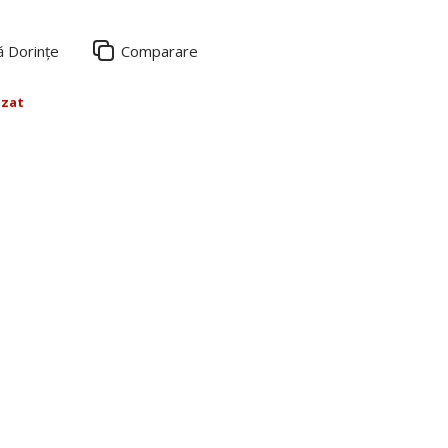
ă Dorințe
Comparare
izat