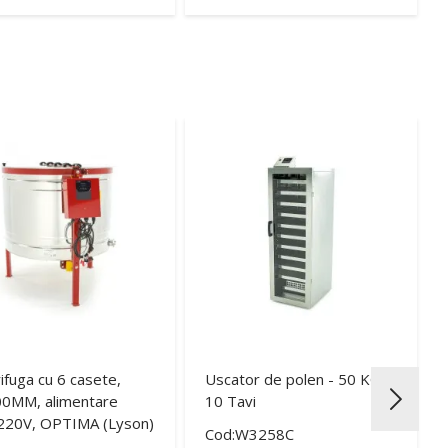
ifuga cu 6 casete,
Uscator de polen - 50 KG,
0MM, alimentare
10 Tavi
220V, OPTIMA (Lyson)
Cod:W3258C