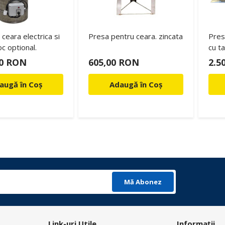
ceara electrica si
Presa pentru ceara. zincata
Pres
c optional.
cu t
00 RON
605,00 RON
2.5
augă în Coș
Adaugă în Coș
Mă Abonez
Link-uri Utile
Informații