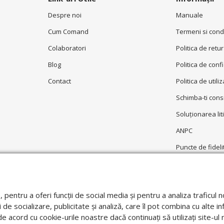
Despre noi
Manuale
Cum Comand
Termeni si condi
Colaboratori
Politica de retur
Blog
Politica de conf
Contact
Politica de utili
Schimba-ti con
Soluționarea liti
ANPC
Puncte de fideli
Garantie
e, pentru a oferi funcții de social media și pentru a analiza trafic
 de socializare, publicitate și analiză, care îl pot combina cu alte in
i de acord cu cookie-urile noastre dacă continuați să utilizați site-u