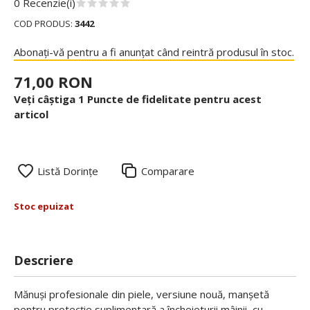
0 Recenzie(i)
COD PRODUS:
3442
Abonați-vă pentru a fi anunțat când reintră produsul în stoc.
71,00 RON
Veți câștiga 1 Puncte de fidelitate pentru acest
articol
Listă Dorințe
Comparare
Stoc epuizat
Descriere
Mănuși profesionale din piele, versiune nouă, manșetă
pentru protecție suplimentară a încheieturii mâinii, cu