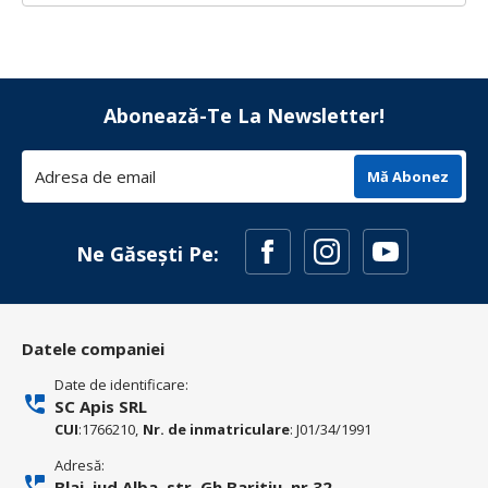
Abonează-Te La Newsletter!
Mă Abonez
Ne Găsești Pe:
Datele companiei
Date de identificare:
SC Apis SRL
CUI
:1766210,
Nr. de inmatriculare
: J01/34/1991
Adresă:
Blaj, jud Alba, str. Gh Baritiu, nr 32