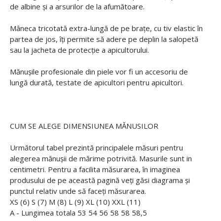
de albine și a arsurilor de la afumătoare.
Mâneca tricotată extra-lungă de pe brațe, cu tiv elastic în
partea de jos, îți permite să adere pe deplin la salopetă
sau la jacheta de protecție a apicultorului.
Mănușile profesionale din piele vor fi un accesoriu de
lungă durată, testate de apicultori pentru apicultori.
CUM SE ALEGE DIMENSIUNEA MĂNUSILOR
Următorul tabel prezintă principalele măsuri pentru
alegerea mănușii de mărime potrivită. Masurile sunt in
centimetri. Pentru a facilita măsurarea, în imaginea
produsului de pe această pagină veți găsi diagrama și
punctul relativ unde să faceți măsurarea.
XS (6) S (7) M (8) L (9) XL (10) XXL (11)
A - Lungimea totala 53 54 56 58 58 58,5