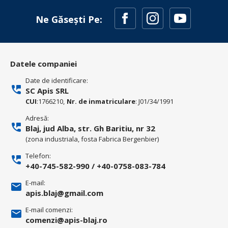
Ne Găsești Pe:
Datele companiei
Date de identificare:
SC Apis SRL
CUI
:1766210,
Nr. de inmatriculare
: J01/34/1991
Adresă:
Blaj, jud Alba, str. Gh Baritiu, nr 32
(zona industriala, fosta Fabrica Bergenbier)
Telefon:
+40-745-582-990
/
+40-0758-083-784
E-mail:
apis.blaj@gmail.com
E-mail comenzi:
comenzi@apis-blaj.ro