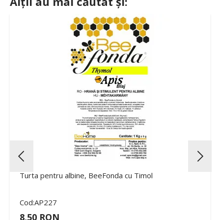
Alții au mai căutat și:
Turta pentru albine, BeeFonda cu Timol
Cod:AP227
8,50 RON