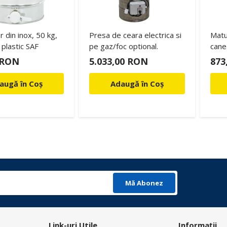
 din inox, 50 kg,
Presa de ceara electrica si
Matu
plastic SAF
pe gaz/foc optional.
cane
 RON
5.033,00 RON
873
augă în Coș
Adaugă în Coș
Mă Abonez
Link-uri Utile
Informații