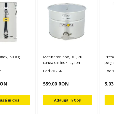
inox, 50 Kg
Maturator inox, 30l, cu
Presa
canea din inox, Lyson
pe ga
2
Cod:7028N
Cod:
RON
559,00 RON
5.0
ugă în Coș
Adaugă în Coș