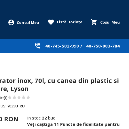
Listă Dorințe
Coșul Meu
+40-745-582-990
/
+40-758-083-784
ator inox, 70l, cu canea din plastic si
e, Lyson
e(i)
DUS:
7035U_RU
00 RON
In stoc
22
buc
Veți câștiga 11 Puncte de fidelitate pentru