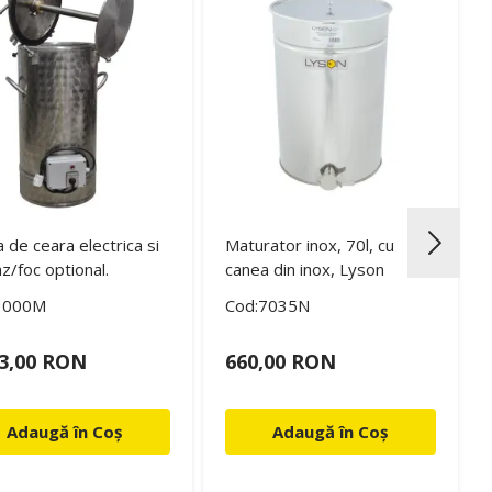
 de ceara electrica si
Maturator inox, 70l, cu
z/foc optional.
canea din inox, Lyson
1000M
Cod:7035N
33,00 RON
660,00 RON
Adaugă în Coș
Adaugă în Coș