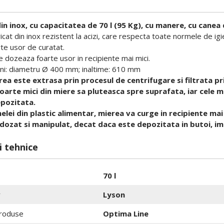
n inox, cu capacitatea de 70 l (95 Kg), cu manere, cu canea d
icat din inox rezistent la acizi, care respecta toate normele de igi
te usor de curatat.
 dozeaza foarte usor in recipiente mai mici.
ni: diametru Ø 400 mm; inaltime: 610 mm
ea este extrasa prin procesul de centrifugare si filtrata pri
foarte mici din miere sa pluteasca spre suprafata, iar cele m
epozitata.
elei din plastic alimentar, mierea va curge in recipiente mai
dozat si manipulat, decat daca este depozitata in butoi, i
i tehnice
70 l
r
Lyson
roduse
Optima Line