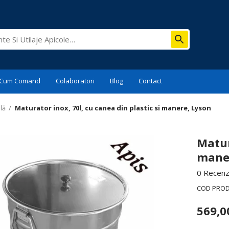
Cum Comand
Colaboratori
Blog
Contact
lă
/
Maturator inox, 70l, cu canea din plastic si manere, Lyson
Matur
maner
0 Recenzi
COD PRO
569,