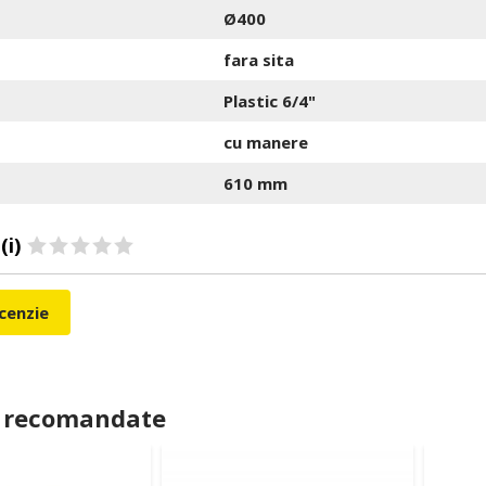
Ø400
fara sita
Plastic 6/4"
cu manere
610 mm
(i)
ecenzie
 recomandate