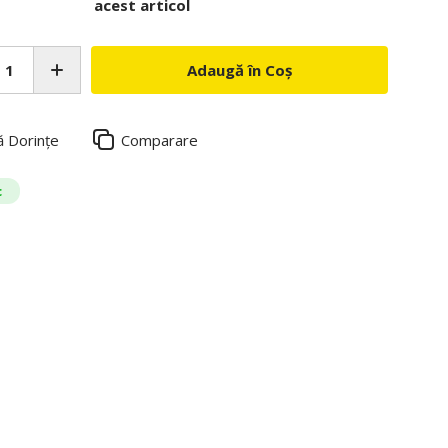
acest articol
Adaugă în Coș
ă Dorințe
Comparare
c