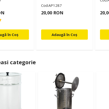
0
Cod:
Cod:AP1287
ON
20,00 RON
20,
ugă în Coș
Adaugă în Coș
asi categorie