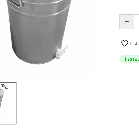
List
În Sto