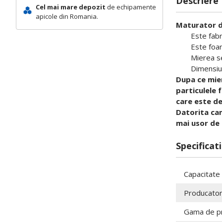
Descriere
Cel mai mare depozit
de echipamente
apicole din Romania.
Maturator di
Este fabr
Este foar
Mierea se
Dimensiu
Dupa ce mier
particulele 
care este d
Datorita can
mai usor de 
Specificati
Capacitate
Producato
Gama de p