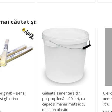
 mai căutat și:
original) - Benzi
Găleată alimentară din
Ulei 
si glicerina
polipropilenă – 20 litri, cu
pentr
capac și mâner metalic cu
litru
manson plastic