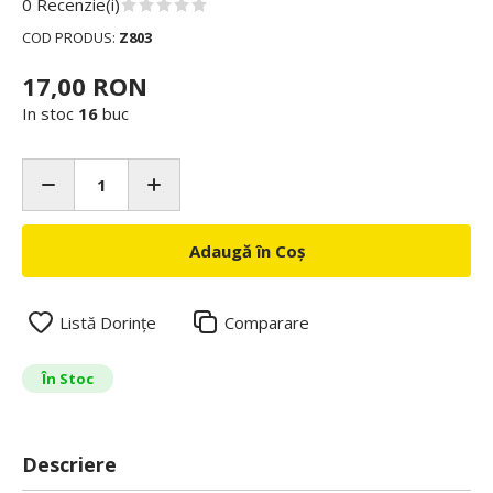
0 Recenzie(i)
COD PRODUS:
Z803
17,00 RON
In stoc
16
buc
Adaugă în Coș
Listă Dorințe
Comparare
În Stoc
Descriere