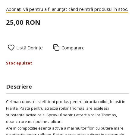
Abonați-vă pentru a fi anunțat când reintră produsul în stoc.
25,00 RON
Listă Dorințe
Comparare
Stoc epuizat
Descriere
Cel mai cunoscut si eficient produs pentru atractia roilor, folosit in
Franta. Pasta pentru atractia roilor Thomas, are aceleasi
substante active ca si
Spray-ul pentru atractia roilor Thomas
,
doar ca are mai putine aplicari.
Are in compozitie esenta activa a mai multor flori cu putere mare
de atractie pentru albine. Roiurile sunt atrase direct in capcanele