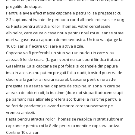
pregatite de stupar.
Pentru a avea efect maxim capcanele petru roi se pregatesc cu
2-3 saptamani inainte de perioada cand albinele roiesc si se ung
cu Pasta pentru atractia roilor Thomas. Astfel cercetasele
albinelor, care cauta o casa noua pentru noul roi au sanse si mai
mari sa gaseasca capcana dumneavoastra. Un tub va ajunge la
10 utilizari si fiecare utilizare e activa 8 zile.
Capcana va fi preferabil un stup sau un nucleu in care s-au
asezat 6 foi de ceara (fagurii vechi nu sunt buni fiindca ii ataca
Gaselnita). Ca si capcana se pot folosi si cosnitele din papura
insa in acestea nu putem pregati foi la cladit, irosind puterea de
cladire a fagurilor a roiului natural. Capcana pentru roi astfel
pregatita se aseaza mai departe de stupina, in zona in care se
aseaza de obicei roii, la inaltime (doar noi stuparii aducem stupii
pe pamant insa albinele prefera scorburile la inaltime pentru a
se feri de pradatori) si avand umbrire corespunzatoare pe
vremea amiezii.
Pasta pentru atractia roilor Thomas se reaplica in strat subtire in
capcanele pentru roi la 8 zile pentru a mentine capcana activa.
Contine 10 utilizari.