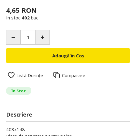
4,65 RON
In stoc
402
buc
Adaugă în Coș
Listă Dorințe
Comparare
În Stoc
Descriere
403x148