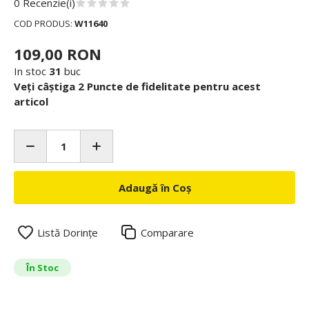
0 Recenzie(i)
COD PRODUS:
W11640
109,00 RON
In stoc
31
buc
Veți câștiga 2 Puncte de fidelitate pentru acest
articol
Adaugă în Coș
Listă Dorințe
Comparare
În Stoc