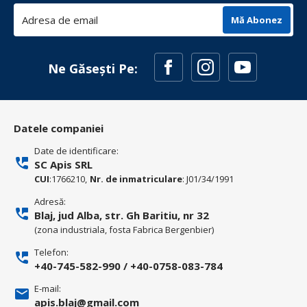
Mă Abonez
Ne Găsești Pe:
Datele companiei
Date de identificare:
SC Apis SRL
CUI
:1766210,
Nr. de inmatriculare
: J01/34/1991
Adresă:
Blaj, jud Alba, str. Gh Baritiu, nr 32
(zona industriala, fosta Fabrica Bergenbier)
Telefon:
+40-745-582-990
/
+40-0758-083-784
E-mail:
apis.blaj@gmail.com