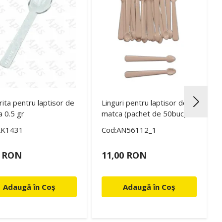
rita pentru laptisor de
Linguri pentru laptisor de
 0.5 gr
matca (pachet de 50buc)
LK1431
Cod:AN56112_1
0 RON
11,00 RON
Adaugă în Coș
Adaugă în Coș