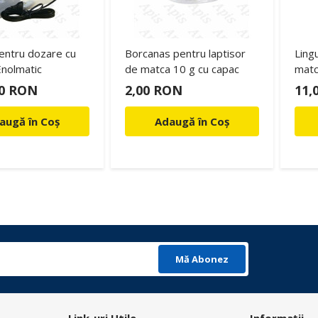
entru dozare cu
Borcanas pentru laptisor
Lingu
nolmatic
de matca 10 g cu capac
matc
00 RON
2,00 RON
11,
augă în Coș
Adaugă în Coș
Mă Abonez