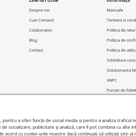
Link-uri Utile
Informații
Despre noi
Manuale
Cum Comand
Termeni si condi
Colaboratori
Politica de retur
Blog
Politica de conf
Contact
Politica de utili
Schimba-ti con
Soluționarea liti
ANPC
Puncte de fideli
Garantie
e, pentru a oferi funcții de social media și pentru a analiza trafic
 de socializare, publicitate și analiză, care îl pot combina cu alte in
i de acord cu cookie-urile noastre dacă continuați să utilizați site-u