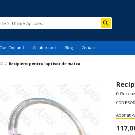
Cum Comand
Colaboratori
Blog
Contact
lă
/
Recipient pentru laptisor de matca
Recip
0 Recenzi
COD PRO
Abonați-v
117,