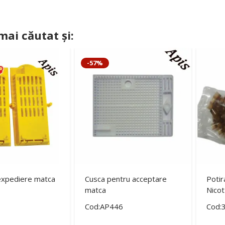
 mai căutat și:
-57%
expediere matca
Cusca pentru acceptare
Potir
matca
Nicot
Cod:AP446
Cod: