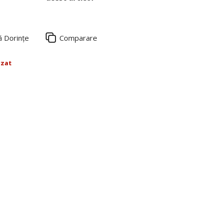
ă Dorințe
Comparare
izat