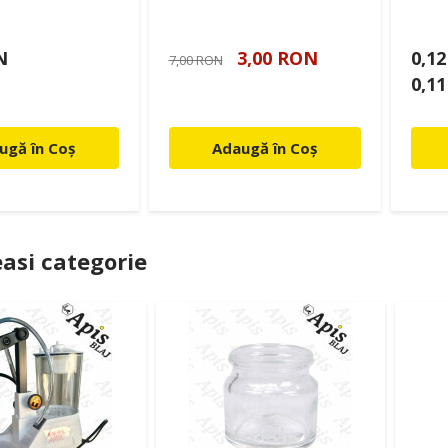
N
3,00 RON
0,1
7,00 RON
0,1
ugă în Coș
Adaugă în Coș
asi categorie