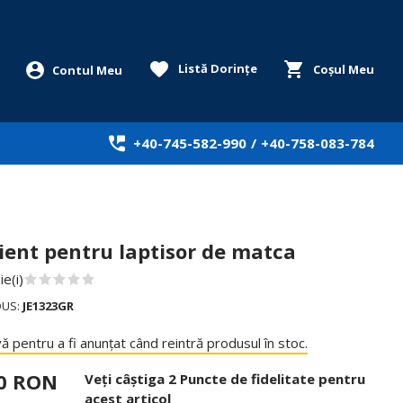
Listă Dorințe
Coșul Meu
+40-745-582-990
/
+40-758-083-784
ient pentru laptisor de matca
e(i)
DUS:
JE1323GR
ă pentru a fi anunțat când reintră produsul în stoc.
00 RON
Veți câștiga 2 Puncte de fidelitate pentru
acest articol