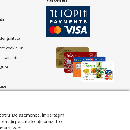
Parteneri
ţii
idenţialitate
zare cookie-uri
simtamantul
giilor
tate
ul nostru. De asemenea, împărtășim
formații pe care le-ați furnizat-o
l nostru web.