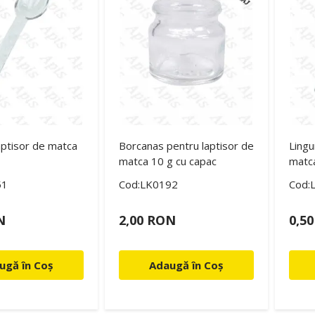
laptisor de matca
Borcanas pentru laptisor de
Lingu
matca 10 g cu capac
matca
51
Cod:LK0192
Cod:
N
2,00 RON
0,5
ugă în Coș
Adaugă în Coș