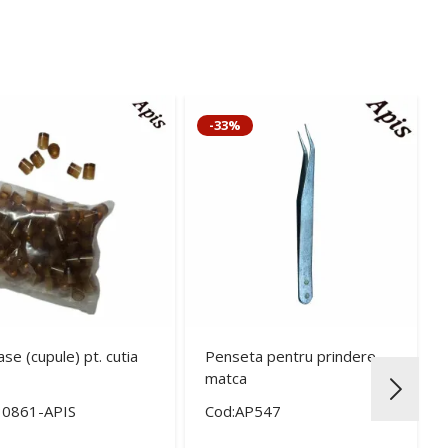
-33%
ase (cupule) pt. cutia
Penseta pentru prindere
matca
30861-APIS
Cod:AP547