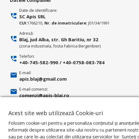
Datele companiei
Date de identificare:
SC Apis SRL
CUI
:1766210,
Nr. de inmatriculare
: J01/34/1991
Adresă:
Blaj, jud Alba, str. Gh Baritiu, nr 32
(zona industriala, fosta Fabrica Bergenbier)
Telefon:
+40-745-582-990
/
+40-0758-083-784
E-mail:
apis.blaj@gmail.com
E-mail comenzi:
comenzi@apis-blaj.ro
E-mail facturi:
facturari@apis-blaj.ro
Acest site web utilizează Cookie-uri
Folosim cookie-uri pentru a personaliza conținutul și anunțuril
informații despre utilizarea site-ului nostru cu partenerii noștri
sau pe care le-au colectat din utilizarea serviciilor lor. Sunteț