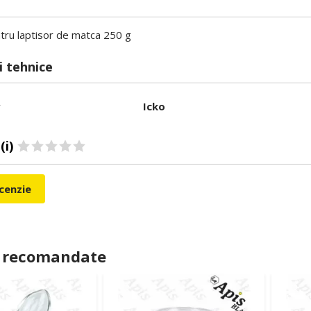
tru laptisor de matca 250 g
i tehnice
r
Icko
(i)
ecenzie
 recomandate