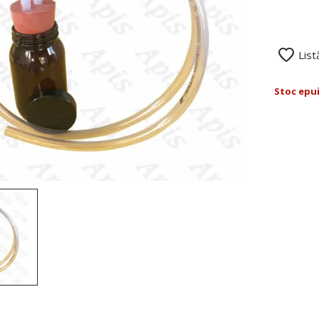
List
Stoc epu