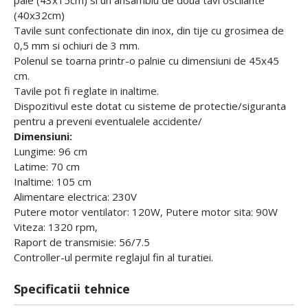
pale (43x15cm) si un ansamblu de doua tavi oscilante
(40x32cm)
Tavile sunt confectionate din inox, din tije cu grosimea de
0,5 mm si ochiuri de 3 mm.
Polenul se toarna printr-o palnie cu dimensiuni de 45x45
cm.
Tavile pot fi reglate in inaltime.
Dispozitivul este dotat cu sisteme de protectie/siguranta
pentru a preveni eventualele accidente/
Dimensiuni:
Lungime: 96 cm
Latime: 70 cm
Inaltime: 105 cm
Alimentare electrica: 230V
Putere motor ventilator: 120W, Putere motor sita: 90W
Viteza: 1320 rpm,
Raport de transmisie: 56/7.5
Controller-ul permite reglajul fin al turatiei.
Specificatii tehnice