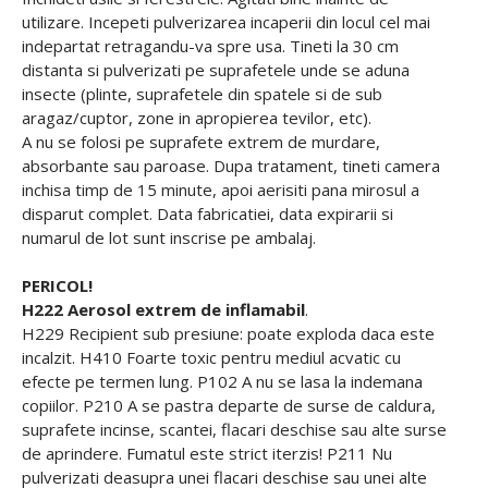
utilizare. Incepeti pulverizarea incaperii din locul cel mai
indepartat retragandu-va spre usa. Tineti la 30 cm
distanta si pulverizati pe suprafetele unde se aduna
insecte (plinte, suprafetele din spatele si de sub
aragaz/cuptor, zone in apropierea tevilor, etc).
A nu se folosi pe suprafete extrem de murdare,
absorbante sau paroase. Dupa tratament, tineti camera
inchisa timp de 15 minute, apoi aerisiti pana mirosul a
disparut complet. Data fabricatiei, data expirarii si
numarul de lot sunt inscrise pe ambalaj.
PERICOL!
H222 Aerosol extrem de inflamabil
.
H229 Recipient sub presiune: poate exploda daca este
incalzit. H410 Foarte toxic pentru mediul acvatic cu
efecte pe termen lung. P102 A nu se lasa la indemana
copiilor. P210 A se pastra departe de surse de caldura,
suprafete incinse, scantei, flacari deschise sau alte surse
de aprindere. Fumatul este strict iterzis! P211 Nu
pulverizati deasupra unei flacari deschise sau unei alte