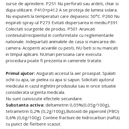
surse de aprindere. P251 Nu perforati sau ardeti, chiar si
dupa utilizare. P410+p412 A se proteja de lumina solara.
Nu expuneti la temperaturi care depasesc 50°C. P260 Nu
inspirati spray-ul P273 Evitati dispersarea in mediu.P391
Colectati scurgerile de produs. P501 Aruncati
continutul/recipientul in conformitate cu reglementarile
nationale. Indepartati animalele de casa si mancarea din
camera. Acoperiti acvariile cu pesti, NU beti si nu mancati
in timpul aplicarii. NUmari persoana care executa
procedura poate fi prezenta in camerele tratate.
Primul ajutor:
Asigurati accesul la aer proaspat. Spalati
ochii cu apa, iar pielea cu apa si sapun. Solicitati ajutorul
medicului in cazul inghitirii produsului sau in orice situatie
considerata urgenta medicala.
Nu sunt cunoscute efectele secundare.
Substanta activa:
deltametrin 0,05%(0,05g/100g),
tetrametrin 0,2% (0,2g/100g),Butoxid de piperonil (PBO)
0,6% (0,6g/100g). Contine fractiuni de hidrocarburi (nafta)
cu punct de fierbere scazut.