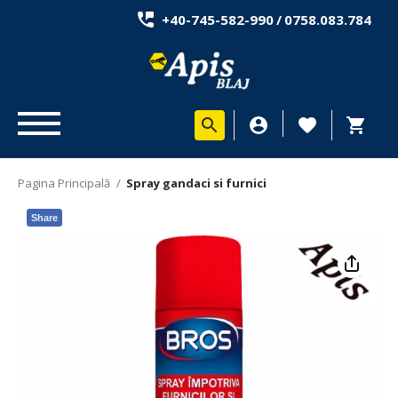
+40-745-582-990
/
0758.083.784
Pagina Principală
/
Spray gandaci si furnici
Share