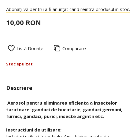
Abonați-vă pentru a fi anunțat când reintră produsul în stoc.
10,00 RON
Listă Dorințe
Comparare
Stoc epuizat
Descriere
Aerosol pentru eliminarea eficienta a insectelor
taratoare: gandaci de bucatarie, gandaci germani,
furnici, gandaci, purici, insecte argintii etc.
Instructiuni de utilizare:
Inchideti usile si ferestrele. Agitati bine inainte de