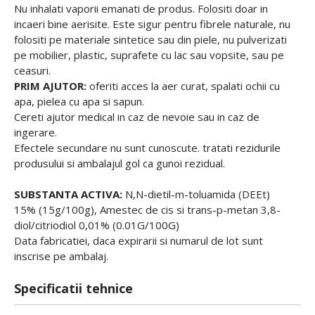
Nu inhalati vaporii emanati de produs. Folositi doar in
incaeri bine aerisite. Este sigur pentru fibrele naturale, nu
folositi pe materiale sintetice sau din piele, nu pulverizati
pe mobilier, plastic, suprafete cu lac sau vopsite, sau pe
ceasuri.
PRIM AJUTOR:
oferiti acces la aer curat, spalati ochii cu
apa, pielea cu apa si sapun.
Cereti ajutor medical in caz de nevoie sau in caz de
ingerare.
Efectele secundare nu sunt cunoscute. tratati rezidurile
produsului si ambalajul gol ca gunoi rezidual.
SUBSTANTA ACTIVA:
N,N-dietil-m-toluamida (DEEt)
15% (15g/100g), Amestec de cis si trans-p-metan 3,8-
diol/citriodiol 0,01% (0.01G/100G)
Data fabricatiei, daca expirarii si numarul de lot sunt
inscrise pe ambalaj.
Specificatii tehnice