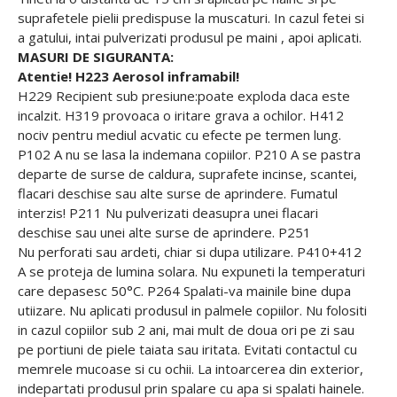
suprafetele pielii predispuse la muscaturi. In cazul fetei si
a gatului, intai pulverizati produsul pe maini , apoi aplicati.
MASURI DE SIGURANTA:
Atentie! H223 Aerosol inframabil!
H229 Recipient sub presiune:poate exploda daca este
incalzit. H319 provoaca o iritare grava a ochilor. H412
nociv pentru mediul acvatic cu efecte pe termen lung.
P102 A nu se lasa la indemana copiilor. P210 A se pastra
departe de surse de caldura, suprafete incinse, scantei,
flacari deschise sau alte surse de aprindere. Fumatul
interzis! P211 Nu pulverizati deasupra unei flacari
deschise sau unei alte surse de aprindere. P251
Nu perforati sau ardeti, chiar si dupa utilizare. P410+412
A se proteja de lumina solara. Nu expuneti la temperaturi
care depasesc 50°C. P264 Spalati-va mainile bine dupa
utiizare. Nu aplicati produsul in palmele copiilor. Nu folositi
in cazul copiilor sub 2 ani, mai mult de doua ori pe zi sau
pe portiuni de piele taiata sau iritata. Evitati contactul cu
memrele mucoase si cu ochii. La intoarcerea din exterior,
indepartati produsul prin spalare cu apa si spalati hainele.