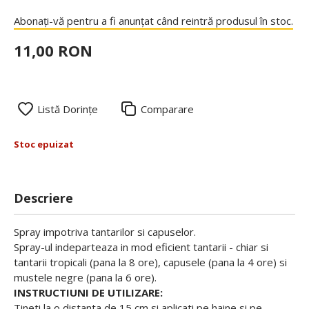
Abonați-vă pentru a fi anunțat când reintră produsul în stoc.
11,00 RON
Listă Dorințe
Comparare
Stoc epuizat
Descriere
Spray impotriva tantarilor si capuselor.
Spray-ul indeparteaza in mod eficient tantarii - chiar si
tantarii tropicali (pana la 8 ore), capusele (pana la 4 ore) si
mustele negre (pana la 6 ore).
INSTRUCTIUNI DE UTILIZARE:
Tineti la o distanta de 15 cm si aplicati pe haine si pe