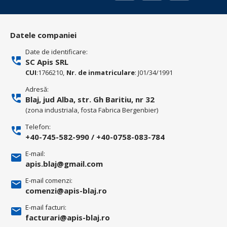
Datele companiei
Date de identificare:
SC Apis SRL
CUI
:1766210,
Nr. de inmatriculare
: J01/34/1991
Adresă:
Blaj, jud Alba, str. Gh Baritiu, nr 32
(zona industriala, fosta Fabrica Bergenbier)
Telefon:
+40-745-582-990
/
+40-0758-083-784
E-mail:
apis.blaj@gmail.com
E-mail comenzi:
comenzi@apis-blaj.ro
E-mail facturi:
facturari@apis-blaj.ro