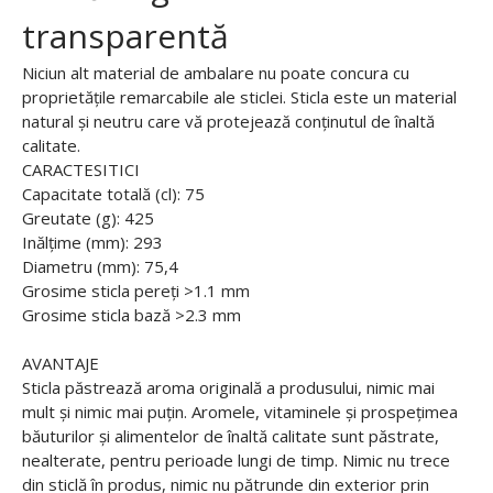
transparentă
Niciun alt material de ambalare nu poate concura cu
proprietățile remarcabile ale sticlei. Sticla este un material
natural și neutru care vă protejează conținutul de înaltă
calitate.
CARACTESITICI
Capacitate totală (cl): 75
Greutate (g): 425
Inălțime (mm): 293
Diametru (mm): 75,4
Grosime sticla pereți >1.1 mm
Grosime sticla bază >2.3 mm
AVANTAJE
Sticla păstrează aroma originală a produsului, nimic mai
mult și nimic mai puțin. Aromele, vitaminele și prospețimea
băuturilor și alimentelor de înaltă calitate sunt păstrate,
nealterate, pentru perioade lungi de timp. Nimic nu trece
din sticlă în produs, nimic nu pătrunde din exterior prin