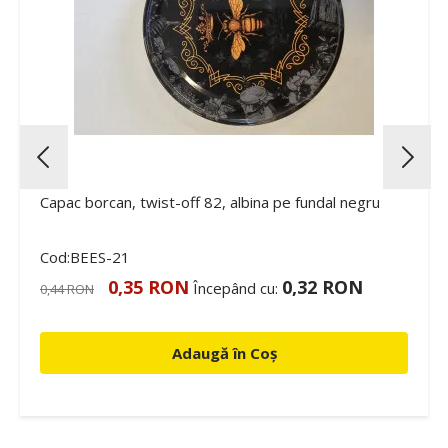
Capac borcan, twist-off 82, albina pe fundal negru
Cod:BEES-21
0,35 RON
0,32 RON
Începând cu:
0,44 RON
Adaugă în Coș