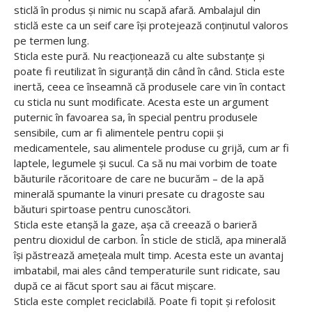
sticlă în produs și nimic nu scapă afară.
Ambalajul din
sticlă
este ca un seif care își protejează conținutul valoros
pe termen lung.
Sticla este pură. Nu reacționează cu alte substanțe și
poate fi reutilizat în siguranță din când în când. Sticla este
inertă, ceea ce înseamnă că produsele care vin în contact
cu sticla nu sunt modificate. Acesta este un argument
puternic în favoarea sa, în special pentru produsele
sensibile, cum ar fi alimentele pentru copii și
medicamentele, sau alimentele produse cu grijă, cum ar fi
laptele, legumele și sucul. Ca să nu mai vorbim de toate
băuturile răcoritoare de care ne bucurăm – de la apă
minerală spumante la vinuri presate cu dragoste sau
băuturi spirtoase pentru cunoscători.
Sticla este etanșă la gaze, așa că creează o barieră
pentru dioxidul de carbon. În sticle de sticlă, apa minerală
își păstrează amețeala mult timp. Acesta este un avantaj
imbatabil, mai ales când temperaturile sunt ridicate, sau
după ce ai făcut sport sau ai făcut mișcare.
Sticla este complet reciclabilă. Poate fi topit și refolosit