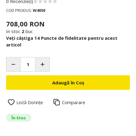
0 Recenzie(i)
COD PRODUS:
W4050
708,00 RON
In stoc
2
buc
Veți câștiga 14 Puncte de fidelitate pentru acest
articol
Adaugă în Coș
Listă Dorințe
Comparare
În Stoc