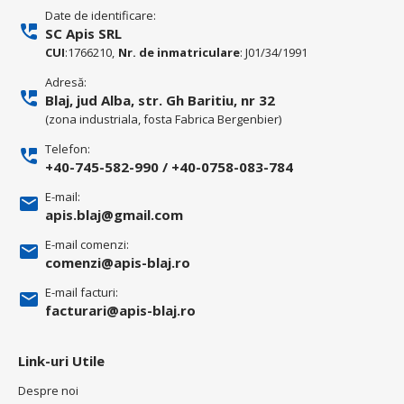
Date de identificare:
SC Apis SRL
CUI
:1766210,
Nr. de inmatriculare
: J01/34/1991
Adresă:
Blaj, jud Alba, str. Gh Baritiu, nr 32
(zona industriala, fosta Fabrica Bergenbier)
Telefon:
+40-745-582-990
/
+40-0758-083-784
E-mail:
apis.blaj@gmail.com
E-mail comenzi:
comenzi@apis-blaj.ro
E-mail facturi:
facturari@apis-blaj.ro
Link-uri Utile
Despre noi